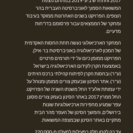
2017 והתחדש ביוני 2019 במתחם מצפה
המשואות הסמוך לאוניברסיטה העברית בהר
הצופים. הפרויקט בשנים האחרונות ממוקד בעיבוד
ומחקר של הממצאים עבור פרסומם בדו"חות
מדעיים.
המחקר הארכיאולוגי נעשה תחת החסות האקדמית
של המכון לארכיאולוגיה באוניברסיטת בר-אילן.
הפרויקט ממומן כיום על ידי תורמים פרטיים
באמצעות הקרן לקידום הארכיאולוגיה בישראל
(ע"ר) ובחסות הקרן לפיתוח קהילתי ברכס הזיתים
(ע"ר). אתר הסינון שבעמק צורים ממומן ומנוהל על
ידי עמותת אלע”ד החל משנתו השניה של הפרויקט.
החל ממרץ 2017 באתר הסינון בעמק צורים מסונן
עפר שמגיע מחפירות ארכיאולוגיות שונות
בירושלים, והמשך הסינון של העפר מהר הבית
מתקיים באתר הסינון שבמצפה המשואות.
עד כה לקחו חלק בפעילות למעלה מ-220,000