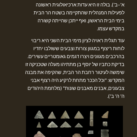
א'–ב'). בולה זו היא עדות ארכיאולוגית ראשונה
לפעילות המנהלית שהתקיימה בשטח הר הבית
בימי הבית הראשון, ואף ייתכן שהייתה קשורה
במקדש עצמו.
עוד תגלית ראויה לציון מימי הבית השני היא ריבוי
לוחות ריצוף במגוון צורות וצבעים ששולבו יחדיו
בהרכבים מגוונים ויצרו דגמים גאומטריים עשירים.
בדיקת כתביו של יוסף בן מתתיהו מעלה שטכניקה זו
שימשה לעיטור רחבת הר הבית, שהקיפה את מבנה
המקדש: "וכל הככר מתחת לרקיע היה רצוף אבני
צבעונים, אבנים מאבנים שונות" (מלחמת היהודים
ה' ה' ב').