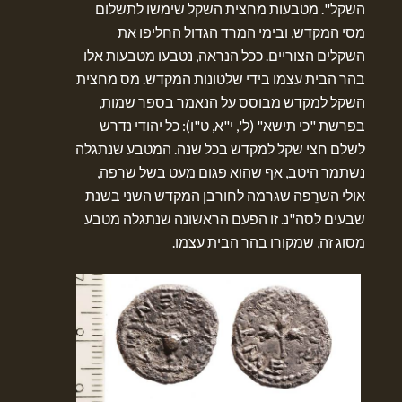
השקל". מטבעות מחצית השקל שימשו לתשלום
מִסי המקדש, ובימי המרד הגדול החליפו את
השקלים הצוריים. ככל הנראה, נטבעו מטבעות אלו
בהר הבית עצמו בידי שלטונות המקדש. מס מחצית
השקל למקדש מבוסס על הנאמר בספר שמות,
בפרשת "כי תישא" (ל', י"א, ט"ו): כל יהודי נדרש
לשלם חצי שקל למקדש בכל שנה. המטבע שנתגלה
נשתמר היטב, אף שהוא פגום מעט בשל שרֵפה,
אולי השרֵפה שגרמה לחורבן המקדש השני בשנת
שבעים לסה"נ. זו הפעם הראשונה שנתגלה מטבע
מסוג זה, שמקורו בהר הבית עצמו.