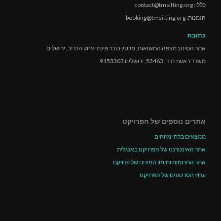
כללי: contact@tmsifting.org
הזמנות: booking@tmsifting.org
כתובת
אתר הסינון: מצפה המשואות, מרטין בובר פינת יצחק הנדיב, ירושלים
משרד ראשי: ת.ד. 53463, ירושלים 9153303
אתרים נוספים של הפרויקט
ממצאים בלתי מזוהים
אתר האינטרנט של הפרויקט באנגלית
אתר התרומות ומימון המונים של פרויקט
ערוץ הסרטונים של הפרויקט