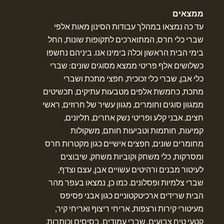
ממצאים
עד כה נמצאו במהלך עבודות הסינון מאות אלפי
שברי כלי חרס, המתוארכים לתקופות שונות, החל
בימי הבית הראשון וכלה בימינו אנו. ביניהם נחשפו
כשלושים אלף פריטי ממצא מסוגים שונים: שברי
כלי אבן, שברי כלי זכוכית, חפצי מתכת ושברי
מתכת, כחמשת אלפים מטבעות עתיקים, תכשיטים
ממגוון סוגים וחומרים, מגוון עשיר של חרוזים, ראשי
חצים, אבני קלע ופריטי נשק אחרים, תליונים,
קמיעות, חותמות וטביעות חותם, משקולות
מחומרים שונים, חפצים אישיים כגון מקטרות חרס
ומסרקות, כלי משחק וקוביות משחק, שיבוצים
לעיטור מבנים ורהיטים עשויים אבן, עצם וצדף,
שברי צלמיות ופסלונים. כמו כן, נמצאו בעפר מהר
הבית שרידים ארכיטקטוניים כגון אבני פסיפס
מעיטורי קירות ורצפות, אריחי ריצוף ואריחי קיר,
קטעי טיח צבועים, שברי עמודים, בסיסים וכותרות,