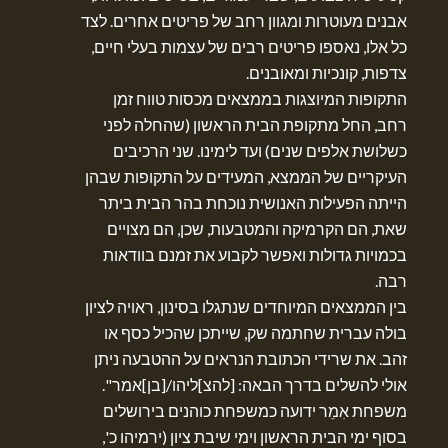
אבנים מעוטרות ומגוון רחב של פריטים אחרים. לצד
כל אלו, נאספו פריטים רבים של עצמות בעלי חיים,
צדפות, קונכיות ומאובנים.
התקופות המיוצגות בממצאים מכסות טווח זמן
רחב, החל מתקופת הבית הראשון (שהחלה לפני
כשלושת אלפים שנים) ועד לימינו. שני הרכיבים
העיקריים של הממצא, המעידים על התקופות שבהן
הייתה הפעילות האנושית נוכחת בהר הבית ביתר
שאת, הם הקרמיקה והמטבעות, שכן, הם מצויים
בכמויות גדולות ואפשר לקבוע את זמנם בוודאות
רבה.
בין הממצאים המיוחדים שנתגלו בסינון, ראויה לציון
בולה עברית שחתמה שק, שייתכן שהכיל כסף או
זהב. את שרידי הכתובת הנראים על ההטבעה ניתן
אולי להשלים בדרך הבאה: [להצ]ליהו/[בן]אמר".
משפחת אִמֵר ידועה כמשפחת כוהנים בירושלים
בסוף ימי הבית הראשון וימי שיבת ציון (ירמיהו כ',