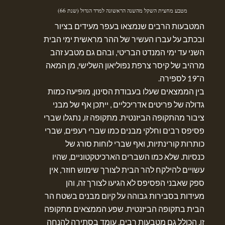
מטבע מחצית השקל מהשנה הראשונה למרד הגדול (שנת 66)
המטבעות הרבים שנמצאו בעפר מעידים בציור
ובכתב על עברו העשיר של ההר מראשית ימי הבית
השני עד ימי המנדט הבריטי, ובהם גם מטבע זהב
מרהיב של קיסר צרפת נפוליאון השלישי, מן המאה
ה־19 לספירה.
בין הממצאים שעלו בעבודת הסינון, מופיעה כמות
גדולה של פריטים אדריכליים , ייתכן אף של מבני
ציבור מהתקופה הביזנטית. מתקופה זו, נתגלו שברי
פסיפס רבים וחלקי מבנים כמו שברי רעפים, שברי
כותרות קורינתיות, ואף שברי לוחות סורג של
כנסיות. שלא כמו השברים הארכיטקטוניים, שהיו
עשויים להילקח להר הבית לצורך שימוש חוזר, אין
ספק שאבני הפסיפס לא הגיעו לצורך זה, והן
מעידות בסבירות גבוהה על קיום מבנים בשטח הר
הבית בתקופה הביזנטית. שפע הממצאים מתקופה
זו, הכולל גם מטבעות רבים, עומד בסתירה להנחה