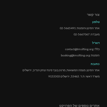
צור קשר
טלפון
אתר הסינון והזמנות: 02-5665491
מעבדה: 02-5667067
דוא"ל
כללי: contact@tmsifting.org
הזמנות: booking@tmsifting.org
כתובת
אתר הסינון: מצפה המשואות, מרטין בובר פינת יצחק הנדיב, ירושלים
משרד ראשי: ת.ד. 53463, ירושלים 9153303
אתרים נוספים של הפרויקט