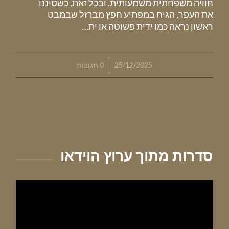
חוויה משפחתית משמעותית. ובכל זאת, כשסיננו
את העפר, הגיח במפתיע חפץ מברזל שבמבט
ראשון נראה כמו ידית פשוטה או ית…
/
25/12/2025
0 תגובות
סדרות מתוך ערוץ הוידאו