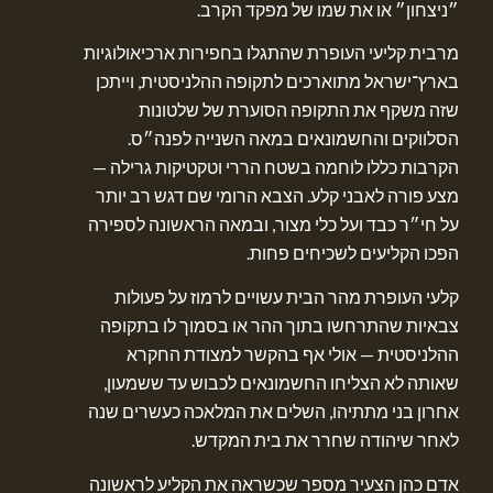
״ניצחון״ או את שמו של מפקד הקרב.
מרבית קליעי העופרת שהתגלו בחפירות ארכיאולוגיות
בארץ־ישראל מתוארכים לתקופה ההלניסטית, וייתכן
שזה משקף את התקופה הסוערת של שלטונות
הסלווקים והחשמונאים במאה השנייה לפנה״ס.
הקרבות כללו לוחמה בשטח הררי וטקטיקות גרילה —
מצע פורה לאבני קלע. הצבא הרומי שם דגש רב יותר
על חי״ר כבד ועל כלי מצור, ובמאה הראשונה לספירה
הפכו הקליעים לשכיחים פחות.
קלעי העופרת מהר הבית עשויים לרמוז על פעולות
צבאיות שהתרחשו בתוך ההר או בסמוך לו בתקופה
ההלניסטית — אולי אף בהקשר למצודת החקרא
שאותה לא הצליחו החשמונאים לכבוש עד ששמעון,
אחרון בני מתתיהו, השלים את המלאכה כעשרים שנה
לאחר שיהודה שחרר את בית המקדש.
אדם כהן הצעיר מספר שכשראה את הקליע לראשונה