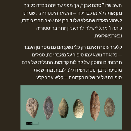
חשב שזו ״סתם אבן״, אך מפני שהייתה כבדה כל־כך
נתן אותה לאימו לבדיקה — והשאר היסטוריה… שמחנו
לשמוע מאדם שהגילוי שלו דירבן את שאר חברי כיתתו,
כיתה ו׳ מתל״י גילה, להתעניין יותר בהיסטוריה
ובארכיאולוגיה.
קלעי העופרת אינם רק כלי נשק; הם גם מסר מן העבר
— כל אחד נושא עמו סיפור על מאבקי כֹח, סמלים
תרבותיים וחוסנן של קהילות קדומות. התגלית של אדם
מוסיפה נדבך נוסף, ועוזרת לנו לבנות מחדש את
סיפורה של ירושלים הקדומה — קליע אחר קלע.