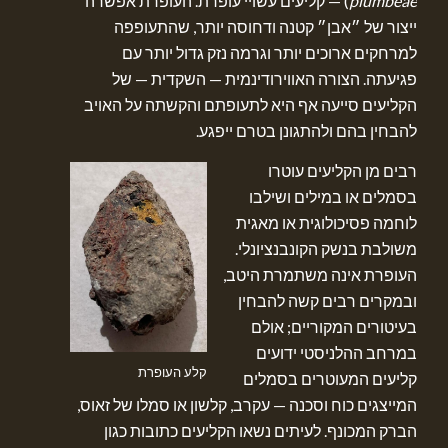
plumbeae
) — קליעים עשויי עופרת. העופרת אפשרה
ייצור של ״אבן״ קטנה ודחוסה יותר, שהתעופפה
למרחקים ארוכים יותר וגרמה נזק גדול יותר עם
פגיעתה. הצורה האווירודינמית — השקדית — של
הקליעים סייעה אף היא לתעופתם והקשתה על האויב
להבחין בהם ולהתגונן בטרם ייפגע.
רבים מן הקליעים עוטרו
בסמלים או במילים ושילבו
לוחמה פסיכולוגית או מאגית
משולבת בנשק הקונבנציונלי.
העופרת אינה משתמרת היטב,
ובמקרים רבים קשה להבחין
בעיטורים המקוריים; אולם
במרחב ההלניסטי ידועים
קלע העופרת
קליעים המעוטרים בסמלים
המייצגים כוח וסכנה — עקרב, קלשון או סמלו של זאוס,
הברק המכונף. לעיתים נשאו הקליעים כתובות כגון