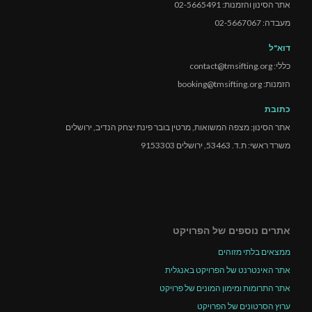
אתר הסינון והזמנות: 02-5665491
מעבדה: 02-5667067
דוא"ל
כללי: contact@tmsifting.org
הזמנות: booking@tmsifting.org
כתובת
אתר הסינון: מצפה המשואות, מרטין בובר פינת יצחק הנדיב, ירושלים
משרד ראשי: ת.ד. 53463, ירושלים 9153303
אתרים נוספים של הפרויקט
ממצאים בלתי מזוהים
אתר האינטרנט של הפרויקט באנגלית
אתר התרומות ומימון המונים של פרויקט
ערוץ הסרטונים של הפרויקט