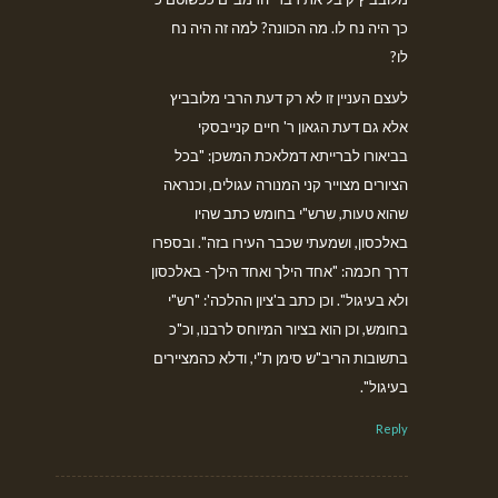
כך היה נח לו. מה הכוונה? למה זה היה נח
לו?
לעצם העניין זו לא רק דעת הרבי מלובביץ
אלא גם דעת הגאון ר' חיים קנייבסקי
בביאורו לברייתא דמלאכת המשכן: "בכל
הציורים מצוייר קני המנורה עגולים, וכנראה
שהוא טעות, שרש"י בחומש כתב שהיו
באלכסון, ושמעתי שכבר העירו בזה". ובספרו
דרך חכמה: "אחד הילך ואחד הילך- באלכסון
ולא בעיגול". וכן כתב ב'ציון ההלכה': "רש"י
בחומש, וכן הוא בציור המיוחס לרבנו, וכ"כ
בתשובות הריב"ש סימן ת"י, ודלא כהמציירים
בעיגול".
Reply