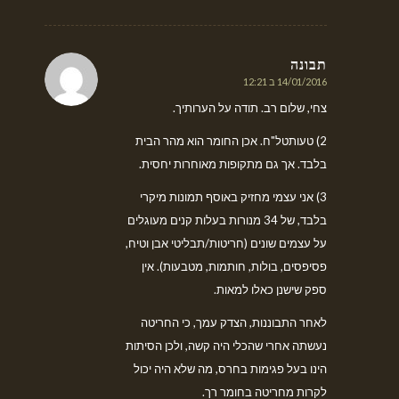
תבונה
14/01/2016 ב 12:21
אומר:
צחי, שלום רב. תודה על הערותיך.
2) טעותטל"ח. אכן החומר הוא מהר הבית
בלבד. אך גם מתקופות מאוחרות יחסית.
3) אני עצמי מחזיק באוסף תמונות מיקרי
בלבד, של 34 מנורות בעלות קנים מעוגלים
על עצמים שונים (חריטות/תבליטי אבן וטיח,
פסיפסים, בולות, חותמות, מטבעות). אין
ספק שישנן כאלו למאות.
לאחר התבוננות, הצדק עמך, כי החריטה
נעשתה אחרי שהכלי היה קשה, ולכן הסיתות
הינו בעל פגימות בחרס, מה שלא היה יכול
לקרות מחריטה בחומר רך.