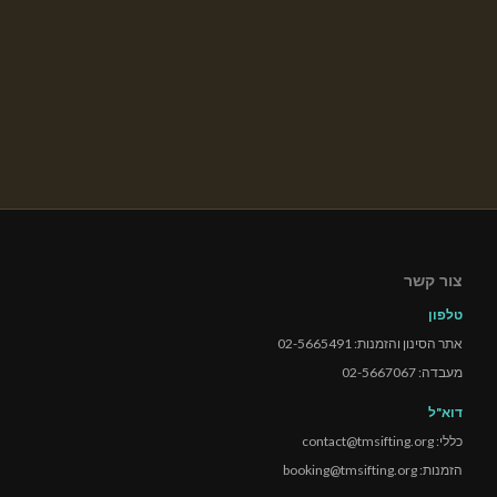
צור קשר
טלפון
אתר הסינון והזמנות: 02-5665491
מעבדה: 02-5667067
דוא"ל
כללי: contact@tmsifting.org
הזמנות: booking@tmsifting.org