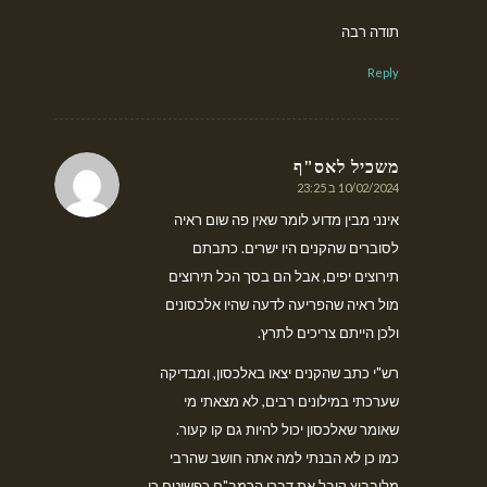
תודה רבה
Reply
משכיל לאס"ף
10/02/2024 ב 23:25
אומר:
אינני מבין מדוע לומר שאין פה שום ראיה
לסוברים שהקנים היו ישרים. כתבתם
תירוצים יפים, אבל הם בסך הכל תירוצים
מול ראיה שהפריעה לדעה שהיו אלכסונים
ולכן הייתם צריכים לתרץ.
רש"י כתב שהקנים יצאו באלכסון, ומבדיקה
שערכתי במילונים רבים, לא מצאתי מי
שאומר שאלכסון יכול להיות גם קו קעור.
כמו כן לא הבנתי למה אתה חושב שהרבי
מלובביץ קיבל את דברי הרמב"ם כפשוטם כי