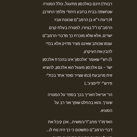
רבות!) הינם באלכסון מתעגל, כולל המנורה
שנחשפה בבית ברובע היהודי מלפני החורבן.
4) דעת ר"א בן הרמב"ם שכוונת אביו
הרמב"ם ז"ל בציורו, למנורה בעלת קנים
ישרים, אלא שלא מוכרח כך מדברי הרמב"ם
עצמו שכותב שאיננו מציר מדויק אלא בכדי
להבין את העיקרון.
5) רש"י שאומר 'אלכסון' אינו בהכרח אלכסון
ישר – גם אלכסון מעוגל הוא אלכסון, להוציא
זוית מרובעת (כמו שצייר סופר אחד בכת"י
פירש"י 'לייפציג'..)
הר' אריאל האריך בכך בספר על המנורה
שערך. והוא בהחלט שופך אור רב על
הסוגיא.
האדמו"ר מחב"ד/המשיח… אכן קיבל את
דברי הרמב"ם כפשוטם כי כך היה נוח לו…