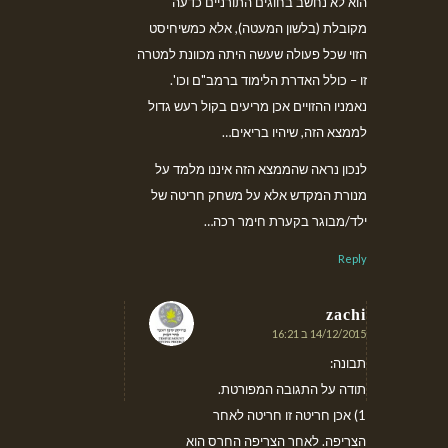
הוא לא נחשב בחוגים התורניים כדעה
מקובלת (בלשון המעטה), אלא כמשיחיסט
הזוי שכל פעולה שעשה היתה מכוונת למטרה
זו – כולל האדרת הלימוד ברמב"ם וכו'.
נאמניו ההזויים אכן מריעים בקול רעש גדול
לממצא הזה, שיהיו בריאים…
לנכון נראה שהממצא הזה איננו מלמד על
מנורת המקדש אלא על משחק חריטה של
ילד/מבוגר בקערת חימר רכה…
Reply
zachi
14/12/2015 ב 16:21
אומר:
תבונה:
תודה על התגובה המפורטת.
1) אכן חריטה זו חריטה לאחר
הצריפה. לאחר הצריפה החרס הוא