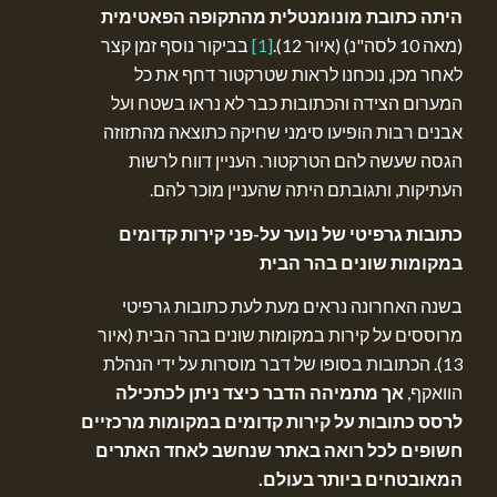
היתה כתובת מונומנטלית מהתקופה הפאטימית
(מאה 10 לסה"נ) (איור 12).
[1]
בביקור נוסף זמן קצר
לאחר מכן, נוכחנו לראות שטרקטור דחף את כל
המערום הצידה והכתובות כבר לא נראו בשטח ועל
אבנים רבות הופיעו סימני שחיקה כתוצאה מהתזוזה
הגסה שעשה להם הטרקטור. העניין דווח לרשות
העתיקות, ותגובתם היתה שהעניין מוכר להם.
כתובות גרפיטי של נוער על-פני קירות קדומים
במקומות שונים בהר הבית
בשנה האחרונה נראים מעת לעת כתובות גרפיטי
מרוססים על קירות במקומות שונים בהר הבית (איור
13). הכתובות בסופו של דבר מוסרות על ידי הנהלת
הוואקף,
אך מתמיהה הדבר כיצד ניתן לכתכילה
לרסס כתובות על קירות קדומים במקומות מרכזיים
חשופים לכל רואה באתר שנחשב לאחד האתרים
המאובטחים ביותר בעולם.