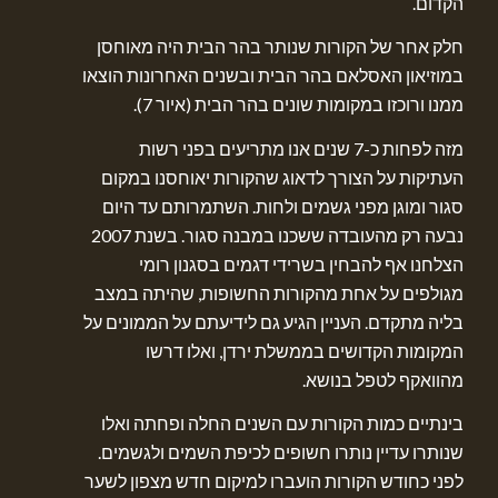
הקדום.
חלק אחר של הקורות שנותר בהר הבית היה מאוחסן
במוזיאון האסלאם בהר הבית ובשנים האחרונות הוצאו
ממנו ורוכזו במקומות שונים בהר הבית (איור 7).
מזה לפחות כ-7 שנים אנו מתריעים בפני רשות
העתיקות על הצורך לדאוג שהקורות יאוחסנו במקום
סגור ומוגן מפני גשמים ולחות. השתמרותם עד היום
נבעה רק מהעובדה ששכנו במבנה סגור. בשנת 2007
הצלחנו אף להבחין בשרידי דגמים בסגנון רומי
מגולפים על אחת מהקורות החשופות, שהיתה במצב
בליה מתקדם. העניין הגיע גם לידיעתם על הממונים על
המקומות הקדושים בממשלת ירדן, ואלו דרשו
מהוואקף לטפל בנושא.
בינתיים כמות הקורות עם השנים החלה ופחתה ואלו
שנותרו עדיין נותרו חשופים לכיפת השמים ולגשמים.
לפני כחודש הקורות הועברו למיקום חדש מצפון לשער