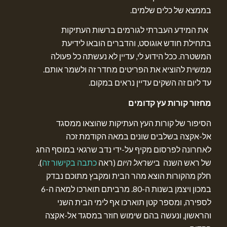
בממצא של כלים שלמים.
את המידע העברתי לגורמים ברשות העתיקות
בתחילת חודש אוגוסט, והדברים הובאו לידיעת
המשטרה. ככל הידוע לי, עדיין לא נעשתה כל פעולה
ממשית להוציא את הפריטים מחדר זה ולשמר אותם.
עד ליום זה השקים עדיין נראים במקום.
מִחזור קורות עץ קדומים
הסיפור של קורות העץ העתיקות שהוצאו ממסגד
אל-אקצה בשלבים שונים במאה הקודמת זכה
לאחרונה לפרסום מקיף על-ידי נדב שרגאי במוסף החג
של ראש השנה ב
ישראל היום
(ראה
כתבה בקישור זה
).
חלק מהקורות הוצא מהר הבית ומקבץ מתוכם נבדק
במכון ויצמן בשנות ה-80. מרביתם תוארכו למאה ה-6
לספירה, ומספר קטן תוארכו אף לימי הבית השני
והראשון, ונעשה בהם שימוש חוזר במסגד אל-אקצה