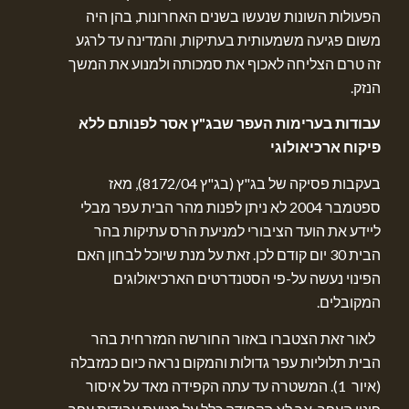
הפעולות השונות שנעשו בשנים האחרונות, בהן היה
משום פגיעה משמעותית בעתיקות, והמדינה עד לרגע
זה טרם הצליחה לאכוף את סמכותה ולמנוע את המשך
הנזק.
עבודות בערימות העפר שבג"ץ אסר לפנותם ללא
פיקוח ארכיאולוגי
בעקבות פסיקה של בג"ץ (בג"ץ 8172/04), מאז
ספטמבר 2004 לא ניתן לפנות מהר הבית עפר מבלי
ליידע את הועד הציבורי למניעת הרס עתיקות בהר
הבית 30 יום קודם לכן. זאת על מנת שיוכל לבחון האם
הפינוי נעשה על-פי הסטנדרטים הארכיאולוגים
המקובלים.
לאור זאת הצטברו באזור החורשה המזרחית בהר
הבית תלוליות עפר גדולות והמקום נראה כיום כמזבלה
(איור 1). המשטרה עד עתה הקפידה מאד על איסור