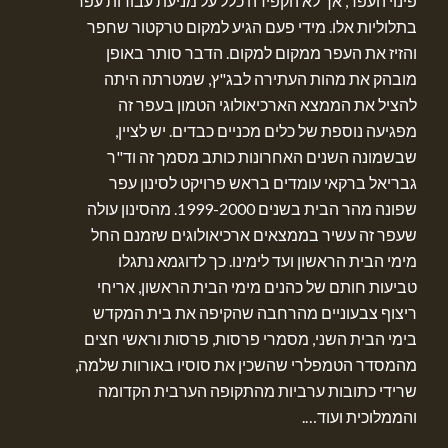
פינוי העפר, אך לא הקפידה כלל על מניעת עבודות עפר
בתלוליות אלו. מידי פעם הגיע למקום טרקטור שחפר
והזיז את העפר ממקום למקום. הדבר סותר באופן
מובהק את מהות העתירה לבג"ץ, שמטרתה היתה
להציל את הממצא הארכיאולוגי הטמון בעפר זה
מפגיעה נוספת של כלים מכניים כבדים. יש לציין,
שבשמונה השנים האחרונות כותב מסמך זה וד"ר
גבריאל ברקאי עומדים בראש פרויקט לסינון עפר
שפונה מהר הבית בשנים 1999-2000. מהסינון עולה
שעפר זה עשיר בממצאים ארכיאולוגים שזמנם החל
מימי הבית הראשון ועד לימינו. כך לדוגמא נתגלו
טביעות חותם של כהנים מימי הבית הראשון, אריחי
ריצוף צבעוניים מהרחבה שהקיפה את בית המקדש
בימי הבית השני, מסמרי פרסות, פרסות וראשי חצים
מהמסדר הטמפלרי שהשכין את סוסיו באורוות שלמה,
שרידי כתובות ערביות מהתקופה הערבית הקדומה
והממלוכית ועוד….