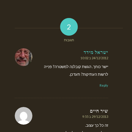
2
תגובות
ישראל מידד
24/12/2012 ב 10:02
אומר:
יישר כוחך. הגשת קובלנה למשטרה? פנייה
לרשות העתיקות? תעדכן.
Reply
שיר חיים
29/12/2013 ב 9:55
אומר:
זה כל כך עצוב.