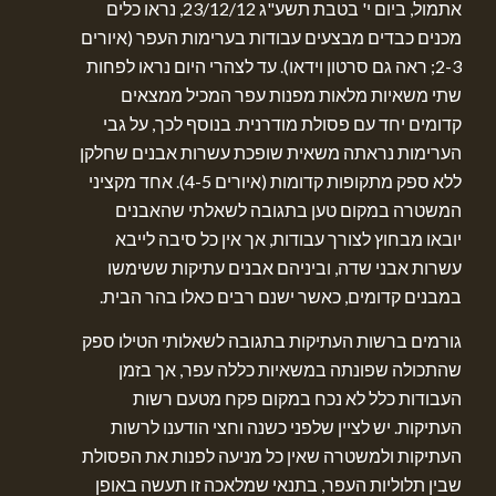
אתמול, ביום י' בטבת תשע"ג 23/12/12, נראו כלים
מכנים כבדים מבצעים עבודות בערימות העפר (איורים
2-3; ראה גם סרטון וידאו). עד לצהרי היום נראו לפחות
שתי משאיות מלאות מפנות עפר המכיל ממצאים
קדומים יחד עם פסולת מודרנית. בנוסף לכך, על גבי
הערימות נראתה משאית שופכת עשרות אבנים שחלקן
ללא ספק מתקופות קדומות (איורים 4-5). אחד מקציני
המשטרה במקום טען בתגובה לשאלתי שהאבנים
יובאו מבחוץ לצורך עבודות, אך אין כל סיבה לייבא
עשרות אבני שדה, וביניהם אבנים עתיקות ששימשו
במבנים קדומים, כאשר ישנם רבים כאלו בהר הבית.
גורמים ברשות העתיקות בתגובה לשאלותי הטילו ספק
שהתכולה שפונתה במשאיות כללה עפר, אך בזמן
העבודות כלל לא נכח במקום פקח מטעם רשות
העתיקות. יש לציין שלפני כשנה וחצי הודענו לרשות
העתיקות ולמשטרה שאין כל מניעה לפנות את הפסולת
שבין תלוליות העפר, בתנאי שמלאכה זו תעשה באופן