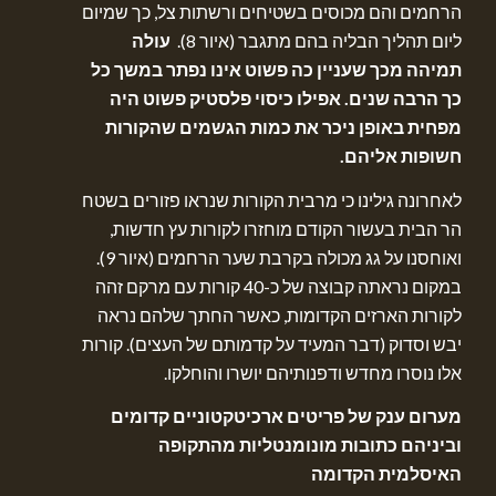
הרחמים והם מכוסים בשטיחים ורשתות צל, כך שמיום
ליום תהליך הבליה בהם מתגבר (איור 8).
עולה
תמיהה מכך שעניין כה פשוט אינו נפתר במשך כל
כך הרבה שנים. אפילו כיסוי פלסטיק פשוט היה
מפחית באופן ניכר את כמות הגשמים שהקורות
חשופות אליהם.
לאחרונה גילינו כי מרבית הקורות שנראו פזורים בשטח
הר הבית בעשור הקודם מוחזרו לקורות עץ חדשות,
ואוחסנו על גג מכולה בקרבת שער הרחמים (איור 9).
במקום נראתה קבוצה של כ-40 קורות עם מרקם זהה
לקורות הארזים הקדומות, כאשר החתך שלהם נראה
יבש וסדוק (דבר המעיד על קדמותם של העצים). קורות
אלו נוסרו מחדש ודפנותיהם יושרו והוחלקו.
מערום ענק של פריטים ארכיטקטוניים קדומים
וביניהם כתובות מונומנטליות מהתקופה
האיסלמית הקדומה