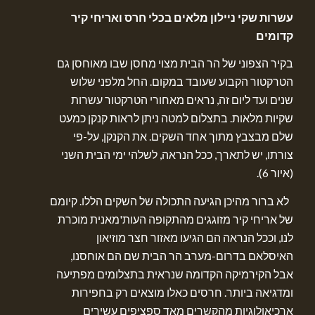
עשרות שקי ניילון מלאים בכלי חרס ואריחי קיר
קדומים
בקיר הצפוני של הר הבית מצוי מחסן שבו מאוחסן גם
הטרקטור הקבוע שעובד במקום. החל מלפני שלוש
שנים ועד ליום זה, נראים מאחורי הטרקטור עשרות
שקיות מלאות. בתצלום למטה ניתן לראות קנקן כמעט
שלם מבצבץ מתוך אחד השקים. את הקנקן, על-פי
צורתו, יש לתארך, ככל הנראה, לשלהי ימי הבית השני
(איור 6).
לא ברור מהיכן הגיעה התכולה של השקים הללו. קיומם
של אריחי קיר מזוגגים מהתקופה העות'מאנית מוכרת
לנו, וככל הנראה הם הגיעו מאזור חצר מוזיאון
האיסלאם בדרום-מערב הר הבית שם הם אוחסנו,
אבל הקירמיקה הקדומה שנראית בתצלומים מפתיעה
ומדגיאה ביותר. חרסים כאלו מוצאים רק בחפירות
ארכיאולוגיות מהקשרים מאד ספציפים עשירים