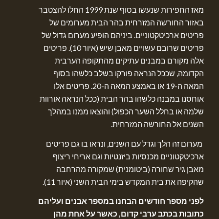
מאז החפירות שנעשו בסוף שנת 1999 החלו להצטבר
באזור החורשה המזרחית בהר הבית מערומים של
פריטים ארכיטקטוניים. ביניהם הופיע מערום גדול של
פריטים שרובם עשויים מאבן שיש (איור 10). פריטים
אלה מקורם במבנים עתיקים מהתקופה הערבית
הקדומה, שככל הנראה פורקו בשלב כלשהו בסוף
המאה ה-19 או באמצע המאה ה-20. פריטים אלו
אוחסנו במבנה כלשהו בהר הבית (ככל הנראה אורוות
שלמה או בחלל השער הכפול) והוצאו ממנו במהלך
השנים אל החורשה המזרחית.
מערום זה הלך וגדל עם השנים, ונראו בו גם פריטים
ארכיטקטוניים מכנסיות ביזנטיות וגם אריחי ריצוף
מאבן גיר שחורה (ביטומנית) שמקורה מהרחבה
שהקיפה את בית המקדש בימי הבית השני (איור 11).
לפני מספר חודשים הבחנו במספר אבנים ועליהם
כתובות בכתב ערבי קדום, כאשר על אחת מהן