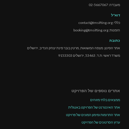
מעבדה: 02-5667067
דוא"ל
כללי: contact@tmsifting.org
הזמנות: booking@tmsifting.org
כתובת
אתר הסינון: מצפה המשואות, מרטין בובר פינת יצחק הנדיב, ירושלים
משרד ראשי: ת.ד. 53463, ירושלים 9153303
אתרים נוספים של הפרויקט
ממצאים בלתי מזוהים
אתר האינטרנט של הפרויקט באנגלית
אתר התרומות ומימון המונים של פרויקט
ערוץ הסרטונים של הפרויקט