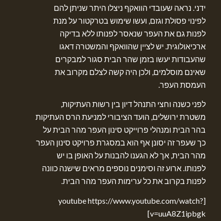
ידני. נראה שעובדי הוואקף ניצלו היתר שניתן להם
לפינוי פסולת וגזם, ועשו שימוש בטרקטור על מנת
לפנות גם את העפר שנאסר לפנותו ללא בדיקה
ארכיאולוגית. יש לציין שהוואקף והמשטרה דאגו
שהעבודות יעשו בזמן שהר הבית סגור למבקרים
שאינם מוסלמים, ולכן היה קשה לצלם מקרוב את
העמסת העפר.
לפני כשנה וחצי התנהל דיון בין רשות העתיקות,
משטרת ירושלים, הועד הציבורי למניעת הרס העתיקות
בהר הבית ומנהלי פרוייקט סינון העפר מהר הבית על
כך שעפר זה יסונן אף הוא במסגרת פרויקט סינון העפר
מהר הבית, אך לא הגענו להבנות על האופן בו יש
לפנותו. ארוע זה וסימנים נוספים מראים שישנה כוונה
לפנות בקרוב את כל ערימות העפר מהר הבית.
[youtube https://www.youtube.com/watch?
v=uuA8Z1ipbgk]