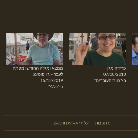
פרידה מג'ן
ממצא ומגלה החודש: מפתח
07/08/2018
לעבר – ג'ו פוטינג
ב-"צוות העובדים"
15/12/2019
ב-"כללי"
/
/
0 תגובות
על ידי
ZACHI DVIRA