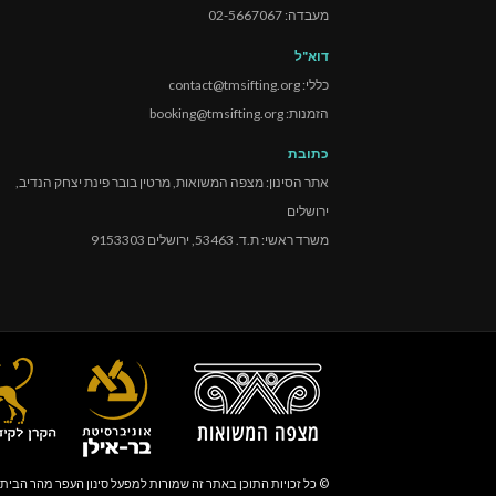
מעבדה: 02-5667067
דוא"ל
כללי: contact@tmsifting.org
הזמנות: booking@tmsifting.org
כתובת
אתר הסינון: מצפה המשואות, מרטין בובר פינת יצחק הנדיב,
ירושלים
משרד ראשי: ת.ד. 53463, ירושלים 9153303
© כל זכויות התוכן באתר זה שמורות למפעל סינון העפר מהר הבית 