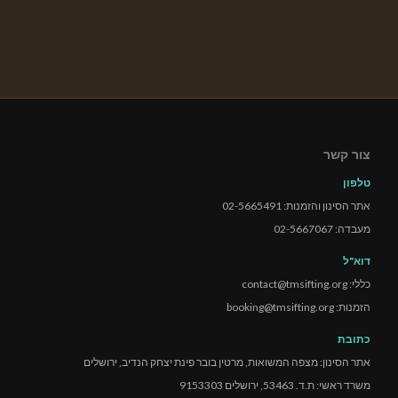
צור קשר
טלפון
אתר הסינון והזמנות: 02-5665491
מעבדה: 02-5667067
דוא"ל
כללי: contact@tmsifting.org
הזמנות: booking@tmsifting.org
כתובת
אתר הסינון: מצפה המשואות, מרטין בובר פינת יצחק הנדיב, ירושלים
משרד ראשי: ת.ד. 53463, ירושלים 9153303