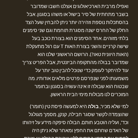
ואפילו מרבית הארכיאולוגים אצלנו חשבו שמדובר
בשבר מתחתית של סיר בישול או משהו בסגנון. אבל
בהסתכלות נוספת וזהירה יותר ניתן להבחין שעל הצד
החלק של החרס ישנה מסגרת תוחמת וגם שני סימנים
בלתי מזוהים. אחד הסימנים הוא בצורת כוכב בעל
שישה קרניים והשני בצורת האות T עם רגל מתעקלת
(האות היוונית טאו?). הרושם הראשוני שלנו הוא
שמדובר בבולה מהתקופה הביזנטית, אבל הפריט צריך
עוד להיחקר לעומק כדי שנוכל להבין טוב יותר על
משמעותו לפני שנפרסם פרטים מלאים אודותיו. מה
שבטוח הוא שבולה זו אינה עשויה בסגנון ובחומר
המוכרים לנו מבולות מימי הבית הראשון.
למי שלא מכיר,
בולה
היא למעשה פיסת טין (חומר)
שהוצמדה לקשר שסגר חבילה, קנקן, מסמך מגולגל
וכד', ועליה הוטבע חותם. הבולה סיפקה מידע על זיהותו
של האדם שחתם את החפץ ומאחר שלא ניתן היה