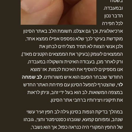
בשטח
ובמעבדה.
הדבר נכון
לכל חפירה
ארכיאולוגית, וכך גם אצלנו. תשומת הלב באתר הסינון
מוקדשת בעיקר לכך שלא נפספס אפילו ממצא אחד,
ולכן אנשי הצוות לא תמיד מצליחים לבחון את
הממצאים לעומק (בעיקר את הממצאים הקטנים מאד),
ורק לאחר מכן, בעבודה האיטית והשקולה במעבדה,
אנו מספיקים להוסיף את האיכות לכמות. אז 'מוצא
החודש' שנבחר הפעם הוא איש משורותינו,
לב שמחה
לוי,
שהצטרף למפעל הסינון עם פתיחת האתר החדש
במצפה המשואות. לב הוא בעל ידי זהב, וניתן לראות
את תיקוניו ויצירותיו ברחבי אתר הסינון.
במהלך בדיקת הנפות בסינון גילה לב חפץ זעיר עשוי
שנהב, ומפוחם קמעא, שגובהו כסנטימטר וחצי,. גובהו
של החפץ המקורי היה כנראה כפול, אך הוא נשבר,