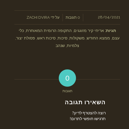
/
28/04/2021
/
0 תגובות
על ידי
ZACHI DVIRA
תגיות:
אריחי קיר מזוגגים
,
התקופה הרומית המאוחרת
,
כלי
עצם
,
ממצא החודש
,
משקולות
,
סיכות
,
סיכות ראש
,
פסולת יצור
,
צלמיות
,
שנהב
0
תגובות
השאירו תגובה
רוצה להצטרף לדיון?
תרגישו חופשי לתרום!