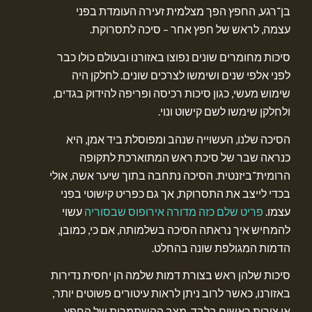
בן־רגע, החפץ הפך מצלמית זעירה העומדת בפני
עצמה, לראש של חפץ אחר – סיכה לתסרוקת.
סיכות מחומרים שונים נפוצו באזורנו ובעולם כולו כבר
לפני אלפי שנים ושימשו לצרכים שונים. לחלקן היה
שימוש מעשי, כגון סיכות רכיסה ופריפה להידוק בגדים,
ולחלקן שימשו לשם קישוט ונוי.
הסיכה שלנו, העשוייה שנהב ומפוסלת ביד אמן, היא
כנראה שבר של סיכת ראש המתוארכת לתקופה
הרומית־ביזנטית. הסיכה נתחבה בתוך שיער אשה, אולי
בכדי לייצב את התסרוקת, אך גם כפריט קישוטי בפני
עצמו.
פריט שלם כזה מדורה אירופוס שבסוריה
עשוי
להמחיש איך נראתה הסיכה בשלמותה, אם כי, כמובן,
הדמות המגולפת שונה בהחלט.
סיכות שלהן ראש בצורת דמות שלמה הן יחסית נדירות
באזורנו, כאשר לרוב ניתן לראות עיטורים פשוטים יותר,
או צורות ראשים בלבד. מצב ההשתמרות של החפץ,