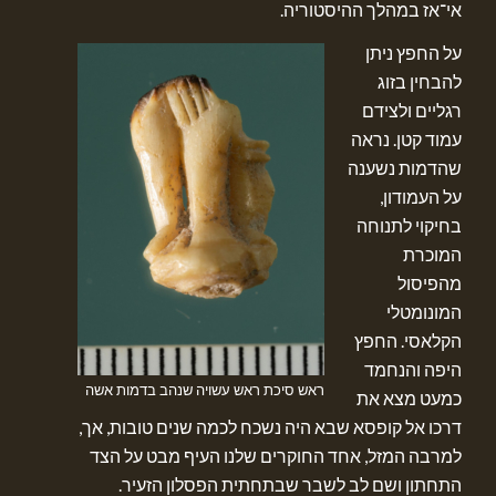
אי־אז במהלך ההיסטוריה.
על החפץ ניתן
להבחין בזוג
רגליים ולצידם
עמוד קטן. נראה
שהדמות נשענה
על העמודון,
בחיקוי לתנוחה
המוכרת
מהפיסול
המונומטלי
הקלאסי. החפץ
היפה והנחמד
ראש סיכת ראש עשויה שנהב בדמות אשה
כמעט מצא את
דרכו אל קופסא שבא היה נשכח לכמה שנים טובות, אך,
למרבה המזל, אחד החוקרים שלנו העיף מבט על הצד
התחתון ושם לב לשבר שבתחתית הפסלון הזעיר.