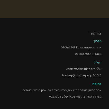
צור קשר
טלפון
אתר הסינון והזמנות: 02-5665491
מעבדה: 02-5667067
דוא"ל
כללי: contact@tmsifting.org
הזמנות: booking@tmsifting.org
כתובת
אתר הסינון: מצפה המשואות, מרטין בובר פינת יצחק הנדיב, ירושלים
משרד ראשי: ת.ד. 53463, ירושלים 9153303