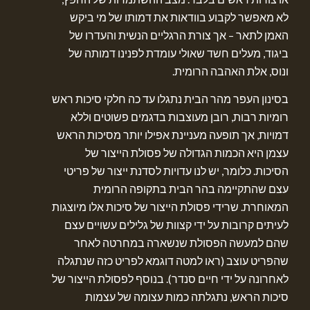
לא מאפשר לקבוע בוודאות את דמותו של מי ביקש
האמן לתאר – אך צורת הרגליים הנשית והעדרו של
ביגוד, מעלים חשד שאולי עומדת לפנינו דמותה של
ונוס, אלת האהבה הרומית.
בסינון העפר מהר הבית נתגלו עד כה חלקי סיכות ראש
רומיות רבות, רובן מעוצבות בדגמים פשוטים וללא
דמויות, אך תופעה מעניינת אפילו יותר מסיכות הראש
עצמן היא הכמות הגדולה של פסולת הייצור של
הסיכות. כלומר, יש לנו עדויות לסדנת ייצור של פריטי
עצם שהתקיימה בהר הבית בתקופה הרומית
המאוחרת. שרידי פסולת הייצור של סיכות אלו מיוצגות
לעיתים קרובות על ידי קצוות של גלילים עשויים עצם
שהם למעשה הפסולת שנשארה במחרטה לאחר
שהפריט עוצב (ראו למטה דוגמא לפריט כזה שנתגלה
לאחרונה על ידי חיים סנדר). בנוסף לפסולת הייצור של
סיכות הראש, נתגלתה כמות עצומה של עצמות