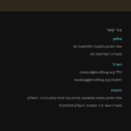
צור קשר
טלפון
אתר הסינון והזמנות: 02-5665491
מעבדה: 02-5667067
דוא"ל
כללי: contact@tmsifting.org
הזמנות: booking@tmsifting.org
כתובת
אתר הסינון: מצפה המשואות, מרטין בובר פינת יצחק הנדיב, ירושלים
משרד ראשי: ת.ד. 53463, ירושלים 9153303