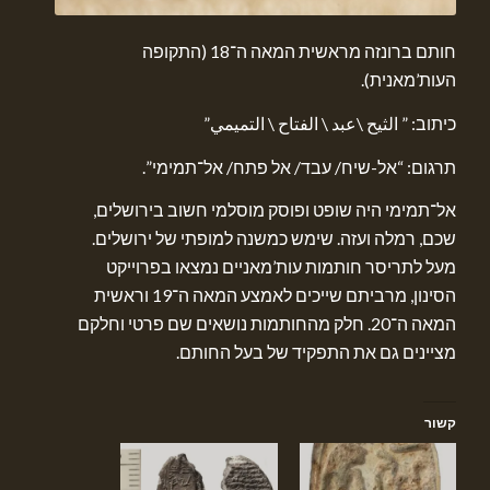
חותם ברונזה מראשית המאה ה־18 (התקופה
העות’מאנית).
כיתוב: ” الثيح \عبد \ الفتاح \ التميمي”
תרגום: “אל-שיח/ עבד/ אל פתח/ אל־תמימי”.
אל־תמימי היה שופט ופוסק מוסלמי חשוב בירושלים,
שכם, רמלה ועזה. שימש כמשנה למופתי של ירושלים.
מעל לתריסר חותמות עות’מאניים נמצאו בפרוייקט
הסינון, מרביתם שייכים לאמצע המאה ה־19 וראשית
המאה ה־20. חלק מהחותמות נושאים שם פרטי וחלקם
מציינים גם את התפקיד של בעל החותם.
קשור