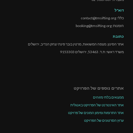
דוא"ל
כללי: contact@tmsifting.org
הזמנות: booking@tmsifting.org
כתובת
אתר הסינון: מצפה המשואות, מרטין בובר פינת יצחק הנדיב, ירושלים
משרד ראשי: ת.ד. 53463, ירושלים 9153303
אתרים נוספים של הפרויקט
ממצאים בלתי מזוהים
אתר האינטרנט של הפרויקט באנגלית
אתר התרומות ומימון המונים של פרויקט
ערוץ הסרטונים של הפרויקט