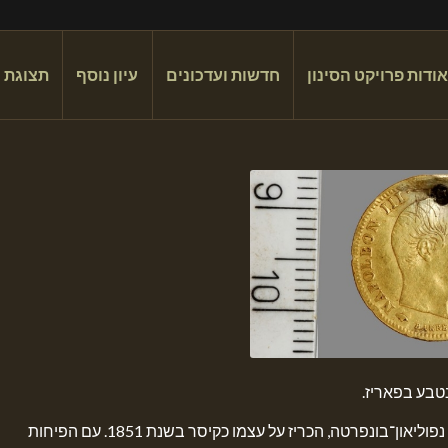
אודות פרויקט הסינון
חדשות ועדכונים
עיון נוסף
תצוגת 
נטבע בפאריז.
נפוליאון השלישי, אחיינו של המצביא המפורסם נפוליאון־בונפרטה, הכריז על עצמו כקיסר בשנת 1851. עם הפיחות