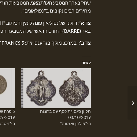
שחל בערך המטבע העו'תמאני, המטבעות הזרים צ
מחירים רבים נקובים ב"נפולאונים".
צד א’
באר (BARRE), החרט הראשי של המטבעה הפאריזאית מופיע בתחתית.
צד ב’
: במרכז, מוקף בזר ענפי זית: 5 FRANCS‎‏ / 1858. מסביב: EMPIRE FRANÇAIS – האימפריה הצרפתית.
קשור
5 פרה של מחמד החמישי
(1911/12)
תליון סגסוגת כסף עם ברונזה
5 פרה של מחמד החמישי (1911/12)
09/2019
03/10/2019
ב-"פולחן ואמונה"
ב-"מטבע