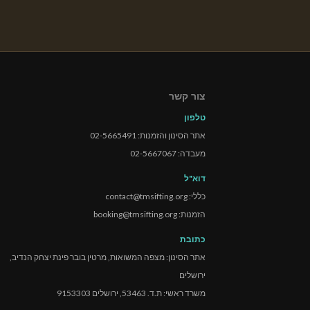
צור קשר
טלפון
אתר הסינון והזמנות: 02-5665491
מעבדה: 02-5667067
דוא"ל
כללי: contact@tmsifting.org
הזמנות: booking@tmsifting.org
כתובת
אתר הסינון: מצפה המשואות, מרטין בובר פינת יצחק הנדיב,
ירושלים
משרד ראשי: ת.ד. 53463, ירושלים 9153303