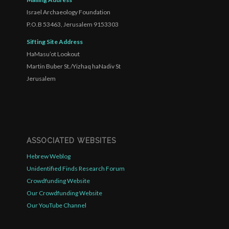
Israel Archaeology Foundation
P.O.B 53463, Jerusalem 9153303
Sifting Site Address
HaMasu’ot Lookout
Martin Buber St./Yizhaq haNadiv St
Jerusalem
ASSOCIATED WEBSITES
Hebrew Weblog
Unidentified Finds Research Forum
Crowdfunding Website
Our Crowdfunding Website
Our YouTube Channel