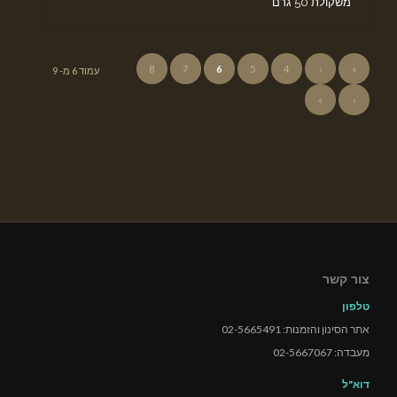
משקולת 50 גרם
8
7
6
5
4
‹
«
עמוד 6 מ- 9
»
›
צור קשר
טלפון
אתר הסינון והזמנות: 02-5665491
מעבדה: 02-5667067
דוא"ל