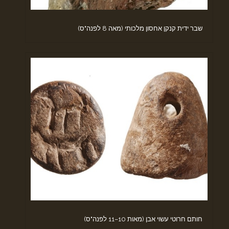
שבר ידית קנקן אחסון מלכותי (מאה 8 לפנה"ס)
חותם חרוטי עשוי אבן (מאות 10–11 לפנה"ס)