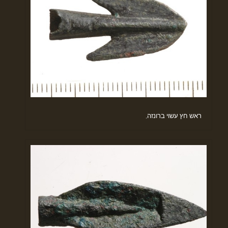
ראש חץ עשוי ברונזה,