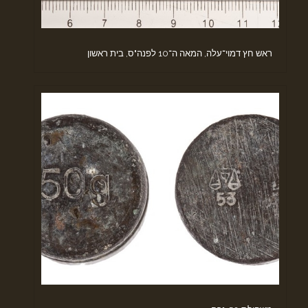
ראש חץ דמוי־עלה, המאה ה־10 לפנה"ס, בית ראשון