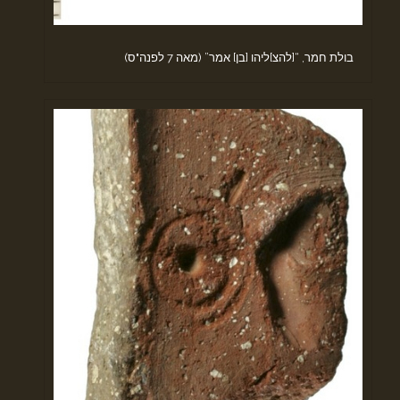
בולת חמר, “[להצ]ליהו [בן] אמר” (מאה 7 לפנה"ס)