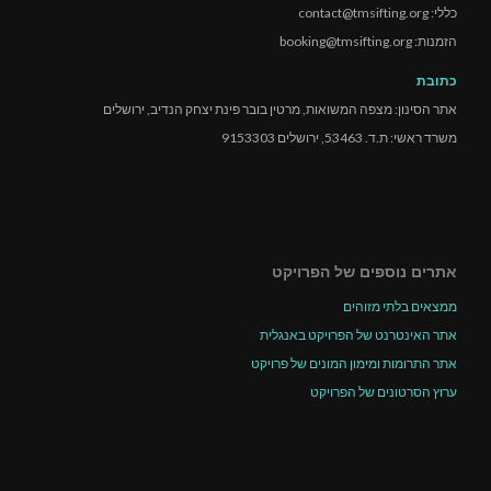
כללי: contact@tmsifting.org
הזמנות: booking@tmsifting.org
כתובת
אתר הסינון: מצפה המשואות, מרטין בובר פינת יצחק הנדיב, ירושלים
משרד ראשי: ת.ד. 53463, ירושלים 9153303
אתרים נוספים של הפרויקט
ממצאים בלתי מזוהים
אתר האינטרנט של הפרויקט באנגלית
אתר התרומות ומימון המונים של פרויקט
ערוץ הסרטונים של הפרויקט