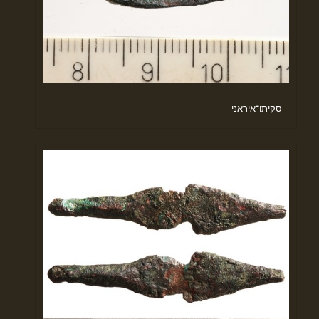
סקיתו־איראני