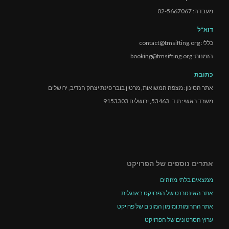
מעבדה: 02-5667067
דוא"ל
כללי: contact@tmsifting.org
הזמנות: booking@tmsifting.org
כתובת
אתר הסינון: מצפה המשואות, מרטין בובר פינת יצחק הנדיב, ירושלים
משרד ראשי: ת.ד. 53463, ירושלים 9153303
אתרים נוספים של הפרויקט
ממצאים בלתי מזוהים
אתר האינטרנט של הפרויקט באנגלית
אתר התרומות ומימון המונים של פרויקט
ערוץ הסרטונים של הפרויקט