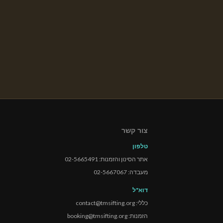
צור קשר
טלפון
אתר הסינון והזמנות: 02-5665491
מעבדה: 02-5667067
דוא"ל
כללי: contact@tmsifting.org
הזמנות: booking@tmsifting.org