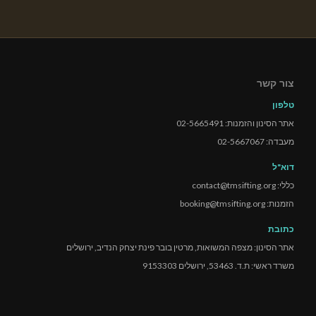
צור קשר
טלפון
אתר הסינון והזמנות: 02-5665491
מעבדה: 02-5667067
דוא"ל
כללי: contact@tmsifting.org
הזמנות: booking@tmsifting.org
כתובת
אתר הסינון: מצפה המשואות, מרטין בובר פינת יצחק הנדיב, ירושלים
משרד ראשי: ת.ד. 53463, ירושלים 9153303