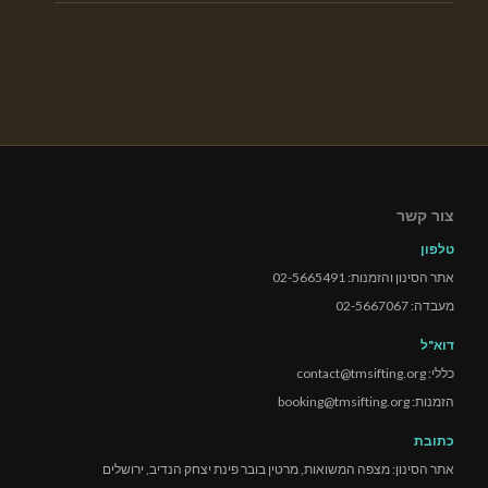
צור קשר
טלפון
אתר הסינון והזמנות: 02-5665491
מעבדה: 02-5667067
דוא"ל
כללי: contact@tmsifting.org
הזמנות: booking@tmsifting.org
כתובת
אתר הסינון: מצפה המשואות, מרטין בובר פינת יצחק הנדיב, ירושלים