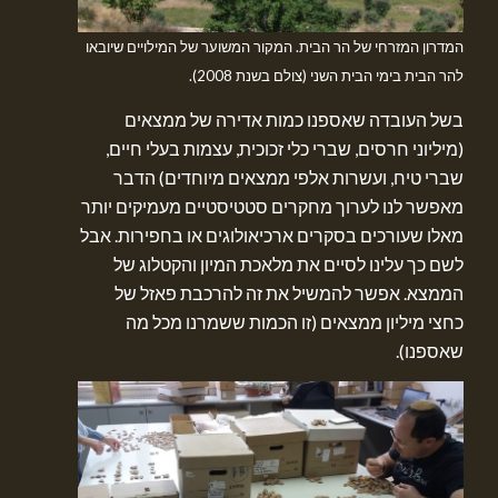
המדרון המזרחי של הר הבית. המקור המשוער של המילויים שיובאו
להר הבית בימי הבית השני (צולם בשנת 2008).
בשל העובדה שאספנו כמות אדירה של ממצאים
(מיליוני חרסים, שברי כלי זכוכית, עצמות בעלי חיים,
שברי טיח, ועשרות אלפי ממצאים מיוחדים) הדבר
מאפשר לנו לערוך מחקרים סטטיסטיים מעמיקים יותר
מאלו שעורכים בסקרים ארכיאולוגים או בחפירות. אבל
לשם כך עלינו לסיים את מלאכת המיון והקטלוג של
הממצא. אפשר להמשיל את זה להרכבת פאזל של
כחצי מיליון ממצאים (זו הכמות ששמרנו מכל מה
שאספנו).