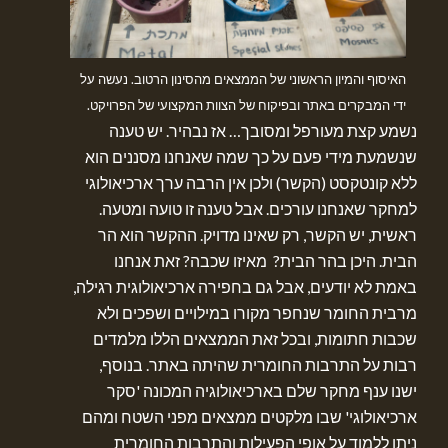
האיסוף והמיון הראשוני של הממצאים מהסינון הרטוב. נעשה על
ידי המבקרים באתר ובפיקוח של הצוות המקצועי של הפרויקט.
נשמע קצת מעורפל ומסובך… אז נבהיר. יש טענה
שנשמעת מידי פעם על כך שמה שאנחנו מסננים הוא
ללא קונטקסט (הקשר) ולכן אין הרבה ערך ארכיאולוגי
למחקר שאנחנו עורכים. אבל טענה זו טועה ומטעה.
ראשית, יש הקשר, רק שאינו מדויק. ההקשר הוא הר
הבית. היכן בהר הבית? מאיזו שכבה? זאת אנחנו
באמת לא יודעים, אבל גם בחפירה ארכיאולוגית רגילה,
מרבית החומר שנחפר מקורו במילויים ושפכים ולא
שכבות חתומות, ובכל זאת הממצאים הללו מלמדים
רבות על התרבות החומרית שהיתה באתר. בנוסף,
ישנו ענף מחקר שלם בארכיאולוגיה המכונה 'סקר
ארכיאולוגי' שבו מלקטים ממצאים מפני השטח ומהם
ניתן ללמוד על אופי הפעילות והתרבות החומרית