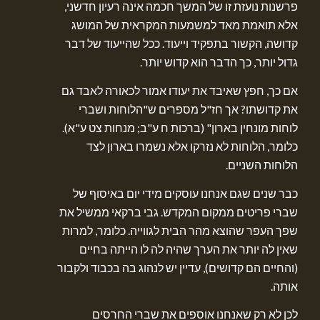
פרשנות נועזת זו של המשך חכמה אינה רעיון חדשני,
אלא תואמת מאד למשמעות המקראית של המושג
קדושה, הקשור בתפקיד וייעוד. ככל שהייעוד של דבר
גדול יותר, כך הדבר הוא קדוש יותר.
אם כך, חפץ שאיבד את יעודו אמור לכאורה לאבד גם
את קדושתו? אך חז"ל מספרים ש"הלוחות ושברי
לוחות מונחין בארון" (ברכות ח ע"ב; מנחות צט ע"א).
כלומר, הלוחות לא נזרקו אלא נשמרו בארון לצד
הלוחות השניים.
כבר שנים שגם אנחנו עוסקים מידי יום באיסוף של
שברי פריטים ממקום המקדש. גבי ברקאי ממשיל את
שפך העפר שהוצא מהר הבית לגווייה. כלומר, למרות
שאין לה יותר את הערך שהיה לה לו הייתה בחיים
(והחיים הם קדושים), עדיין יש לנהוג בה בכבוד ולקבור
אותה.
לכן לא רק שאנחנו אוספים את שברי החרסים