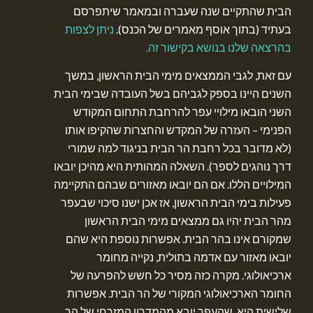
הבית שהתקיים שנה שעברה ובמאמר שיתפרסם
בעתיד (בתוך אוסף מאמרים של הכנס).
ניתן לצפות
בהרצאה שלנו בנושא בקישור זה.
עם זאת, לגבי הממצאים מימי הבית הראשון, במשך
השנים היינו בספק לגביהם בשל העובדה שבימי הבית
השני הובאו מילויי עפר להרחבת התחום המקודש
הפנימי – העזרה של המקדש והחצרות שהקיפו אותו
(לא מדובר בכל רחבת הר הבית בניגוד למה שמורי
דרך נוהגים לספר). השאלה המהותית היא מהיכן יובאו
המילויים הללו. אם הם יובאו מאזורים שבהם התקיימה
פעילות בימי הבית הראשון, אז אכן ישנו סיכוי שבעפר
מהר הבית יהיו גם ממצאים מימי הבית הראשון
שמקורם אינו בהר הבית. אפשרות נוספת היא שהם
יובאו מאזור עם אדמה בתולית, נקייה מחומר
ארכיאולוגי. מקרה כזה מסיר כל חשש להפרעה של
החומר הארכיאולוגי המקורי של הר הבית. אפשרות
שלישית היא, שהעפר יובא מהמדרון המזרחי של הר