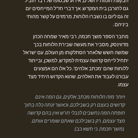
הבקעת חומות ירושלים, אירוע שבסופו של דבר הוביל
גם לחורבן בית המקדש. אך דברי חז"ל המייחסים יום
זה גם ליום בו נשברו הלוחות, מרמזים על קשר מהותי
ביניהם .
מחבר הספר משך חכמה, רבי מאיר שמחה הכהן
מדווינסק, מסביר את מעשה שבירת הלוחות בכך
שמשה חשש שלאחר הסתלקותו מן העולם, עם ישראל
יתחיל לייחס קדושה עצמית למקדש, למשכן, ובייחוד
ללוחות שהם 'מכתב אלהים'. כל אלו הם אמצעים
עבורנו לעבוד את האלהים, שהוא הקדוש היחיד מצד
עצמו.
ויותר מזה הלוחות מכתב אלקים, גם המה אינם
קדושים בעצם רק בשבילכם, וכאשר זנתה כלה בתוך
חופתה המה נחשבים לנבלי חרש ואין בהם קדושה
מצד עצמם, רק בשבילכם שאתם שומרים אותם.
(משך חכמה, כי תשא כב).