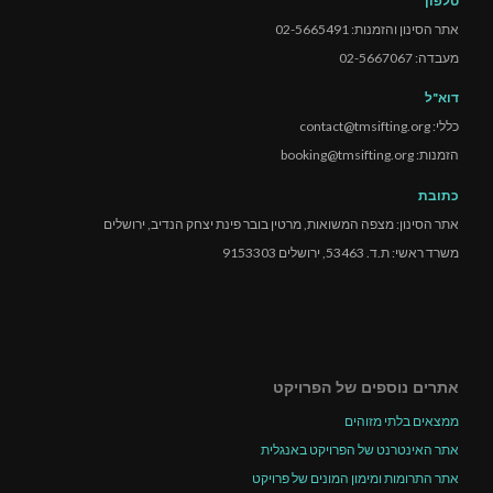
טלפון
אתר הסינון והזמנות: 02-5665491
מעבדה: 02-5667067
דוא"ל
כללי: contact@tmsifting.org
הזמנות: booking@tmsifting.org
כתובת
אתר הסינון: מצפה המשואות, מרטין בובר פינת יצחק הנדיב, ירושלים
משרד ראשי: ת.ד. 53463, ירושלים 9153303
אתרים נוספים של הפרויקט
ממצאים בלתי מזוהים
אתר האינטרנט של הפרויקט באנגלית
אתר התרומות ומימון המונים של פרויקט