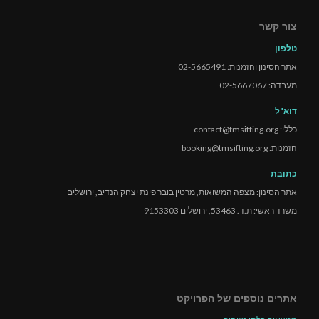
צור קשר
טלפון
אתר הסינון והזמנות: 02-5665491
מעבדה: 02-5667067
דוא"ל
כללי: contact@tmsifting.org
הזמנות: booking@tmsifting.org
כתובת
אתר הסינון: מצפה המשואות, מרטין בובר פינת יצחק הנדיב, ירושלים
משרד ראשי: ת.ד. 53463, ירושלים 9153303
אתרים נוספים של הפרויקט