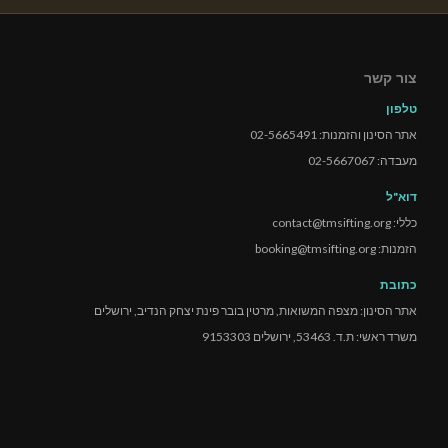
צור קשר
טלפון
אתר הסינון והזמנות: 02-5665491
מעבדה: 02-5667067
דוא"ל
כללי: contact@tmsifting.org
הזמנות: booking@tmsifting.org
כתובת
אתר הסינון: מצפה המשואות, מרטין בובר פינת יצחק הנדיב, ירושלים
משרד ראשי: ת.ד. 53463, ירושלים 9153303