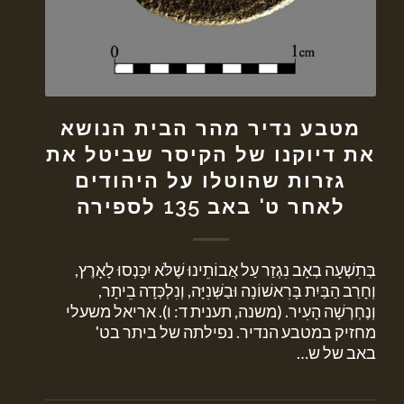
מטבע נדיר מהר הבית הנושא
את דיוקנו של הקיסר שביטל את
גזרות שהוטלו על היהודים
לאחר ט' באב 135 לספירה
בְּתִשְׁעָה בְאָב נִגְזַר עַל אֲבוֹתֵינוּ שֶׁלֹּא יִכָּנְסוּ לָאָרֶץ,
וְחָרַב הַבַּיִת בָּרִאשׁוֹנָה וּבַשְּׁנִיָּה, וְנִלְכְּדָה בֵיתָר,
וְנֶחְרְשָׁה הָעִיר. (משנה, תענית ד: ו). אריאל משעלי
מחזיק במטבע הנדיר. נפילתה של ביתר בט'
באב של ש…