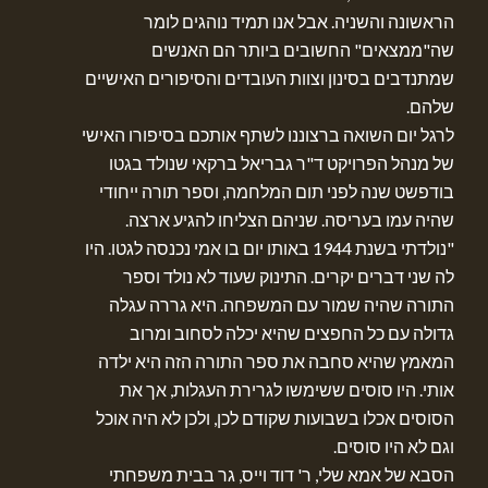
הראשונה והשניה. אבל אנו תמיד נוהגים לומר
שה"ממצאים" החשובים ביותר הם האנשים
שמתנדבים בסינון וצוות העובדים והסיפורים האישיים
שלהם.
לרגל יום השואה ברצוננו לשתף אותכם בסיפורו האישי
של מנהל הפרויקט ד"ר גבריאל ברקאי שנולד בגטו
בודפשט שנה לפני תום המלחמה, וספר תורה ייחודי
שהיה עמו בעריסה. שניהם הצליחו להגיע ארצה.
"נולדתי בשנת 1944 באותו יום בו אמי נכנסה לגטו. היו
לה שני דברים יקרים. התינוק שעוד לא נולד וספר
התורה שהיה שמור עם המשפחה. היא גררה עגלה
גדולה עם כל החפצים שהיא יכלה לסחוב ומרוב
המאמץ שהיא סחבה את ספר התורה הזה היא ילדה
אותי. היו סוסים ששימשו לגרירת העגלות, אך את
הסוסים אכלו בשבועות שקודם לכן, ולכן לא היה אוכל
וגם לא היו סוסים.
הסבא של אמא שלי, ר' דוד וייס, גר בבית משפחתי