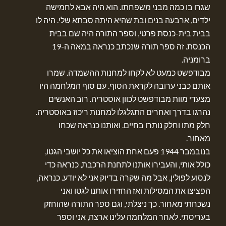
שגרו בו כמה מבני משפחתו. הוא היה אבא לחמישה
ילדים, ארבעה בנים ובת שהיא היתה סבתא שלי. היה לו
בבית בית-כנסת פרטי, וספר התורה היה שם בבית
הכנסת. זה ספר תורה שנכתב כנראה במאה ה-19
ברומניה.
מבודפשט כמעט לא לקחו למחנות ההשמדה. שמרו
אותם כבני ערובה לקראת הסוף. עם סוף המלחמה היו
מצעדי מוות מבודפשט לכוון אוסטריה. רוב האנשים
נהרגו בדרך ואחרים התגלגלו למחנות ריכוז באוסטריה.
חלק מתו וחלק נותרו בחיים. ואותנו כנראה שכחו
מאחור.
בנובמבר 1944 פעם אחת הוציאו את כל יושבי הגטו,
כולל אותי, והעבירו אותנו לתחנת הרכבת, כנראה כדי
לנסוע לפולין, אבל מה שקרה בדיוק אני לא יודע. כנראה,
הפציצו את המסילות ואז החזירו אותנו לגטו ואני
נשכחתי מאחור. כך ניצלתי, וגם ספר התורה שהוחזק
בעריסתי. לאחר המלחמה עלינו ארצה, אני וספר