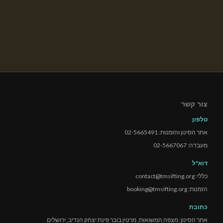
צור קשר
טלפון
אתר הסינון והזמנות: 02-5665491
מעבדה: 02-5667067
דוא"ל
כללי: contact@tmsifting.org
הזמנות: booking@tmsifting.org
כתובת
אתר הסינון: מצפה המשואות, מרטין בובר פינת יצחק הנדיב, ירושלים