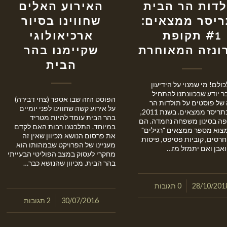
לדות הר הבית
האירוע האלים
יסר ממצאים:
שחווינו בסיור
#1 תקופת
ארכיאולוגי
ונזה המאוחרת
שקיימנו בהר
הבית
ולם! מי שמנוי על הידיעון
ר יודע שבכוונתנו להתחיל
הפוסט הזה שבו אספר (צחי דבירה)
של פוסטים על תולדות הר
על אירוע קשה שחווינו לפני יומיים
הבית בתריסר ממצאים. בשנת 2011,
בהר הבית עומד להיות מטריד
 בסינון משפחה נחמדה. הם
במיוחד. התלבטנו רבות האם לקדם
מצוא מספר ממצאים "רגילים"
את פרסום הנושא מכיוון שאין זה
חרסים, קוביות פסיפס, פיסות
מעניינו של הפרויקט שבמהותו הוא
ואבן ואם יתמזל מז…
מחקרי לעסוק במצב הפוליטי הבעייתי
בהר הבית. מכיוון שהנושא כבר…
/
28/10/201
0 תגובות
/
30/07/2016
2 תגובות