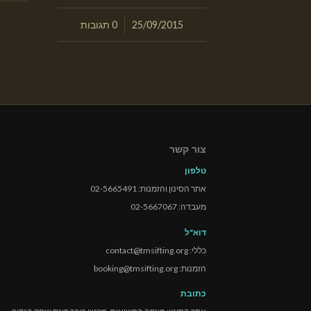
/
25/09/2015
0 תגובות
צור קשר
טלפון
אתר הסינון והזמנות: 02-5665491
מעבדה: 02-5667067
דוא"ל
כללי: contact@tmsifting.org
הזמנות: booking@tmsifting.org
כתובת