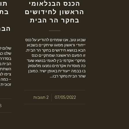
הכנס הבנלאומי
תו
הראשון לחידושים
בתר
בחקר הר הבית
הבר
שבוע טוב, אנו שמחים להודיע על כנס
ייחודי וראשון מסוגו שיתקיים בשבוע
שלום לכ
הבא בנושא חידושים בחקר הר הבית.
שלנו כב
זו הפעם הראשונה שמתקיים כנס
בסדרה 
מחקרי אקדמי בין לאומי בנושא שעד
כה מוסדות אקדמים נמנעו מלעסוק
השתתפה
בו בבמה ייעודית באופן ישיר. כמובן
ציפו ל
שהר הבית נחקר רבו…
– כמה 
זכוכית 
/
07/05/2022
2 תגובות
8