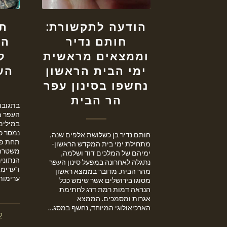
הודעה לתקשורת:
תג
חותם נדיר
המ
וממצאים מראשית
ל
ימי הבית הראשון
הע
נחשפו בסינון עפר
הר הבית
בתגובה 
העפר מ
במילים
נמסר כי
חותם נדיר בן כשלושת אלפים שנה,
תחת פי
מתחילת ימי בית המקדש הראשון-
משטרת 
ימיהם של המלכים דוד ושלמה,
הנתונים
נתגלה לאחרונה במפעל סינון העפר
ו"ערימ
מהר הבית. מדובר בממצא ראשון
ערימות
מסוגו בירושלים אשר שימש ככל
הנראה דמות רמת דרג לחתימת
אגרות ומסמכים. הממצא
הארכיאולוגי המיוחד, נחשף במסג…
2