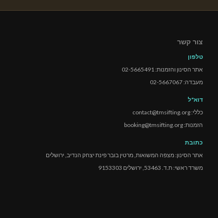
צור קשר
טלפון
אתר הסינון והזמנות: 02-5665491
מעבדה: 02-5667067
דוא"ל
כללי: contact@tmsifting.org
הזמנות: booking@tmsifting.org
כתובת
אתר הסינון: מצפה המשואות, מרטין בובר פינת יצחק הנדיב, ירושלים
משרד ראשי: ת.ד. 53463, ירושלים 9153303