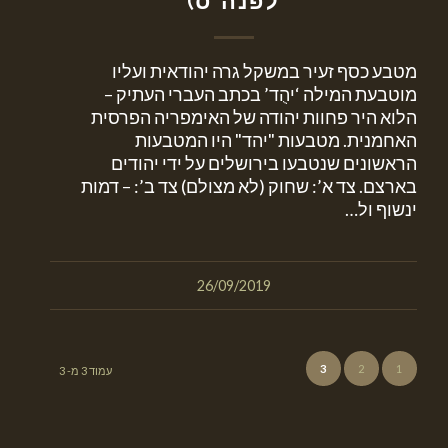
לפנה"ס)
מטבע כסף זעיר במשקל גרה יהודאית ועליו
מוטבעת המילה ‘יהֻד’ בכתב העברי העתיק –
הלוא היר פחוות יהודה של האימפריה הפרסית
האחמנית. מטבעות "יהד" היו המטבעות
הראשונים שנטבעו בירושלים על ידי יהודים
בארצם. צד א’: שחוק (לא מצולם) צד ב’: – דמות
ינשוף ול…
26/09/2019
3
2
1
עמוד 3 מ- 3