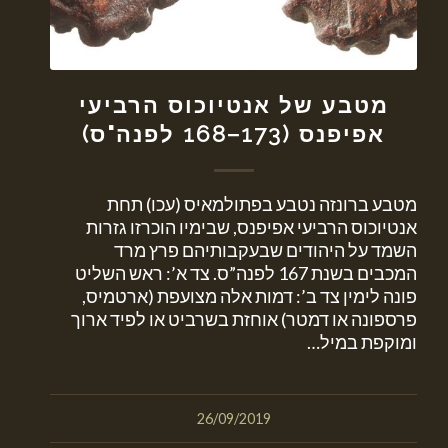
מטבע של אנטיוכוס הרביעי
אפיפנס (173–168 לפנה"ס)
מטבע ברונזה נטבע בפתולמאיס (עכו) תחת
אנטיוכוס הרביעי אפיפנס, שבימיו הוכרזו גזרות
השמד על היהודים שבעקבותיהם פרץ מרד
המכבים בשנת 167 לפנה”ס. צד א’: ראש השליט
פונה לימין צד ב’: דמות אלה מצועפת (ארטמיס,
פרספונה או דמטר) אוחזת בשרביט או לפיד ארוך
ומוקפת במיל…
26/09/2019