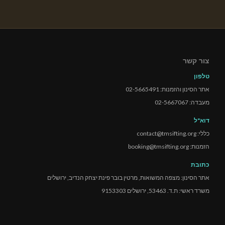
צור קשר
טלפון
אתר הסינון והזמנות: 02-5665491
מעבדה: 02-5667067
דוא"ל
כללי: contact@tmsifting.org
הזמנות: booking@tmsifting.org
כתובת
אתר הסינון: מצפה המשואות, מרטין בובר פינת יצחק הנדיב, ירושלים
משרד ראשי: ת.ד. 53463, ירושלים 9153303