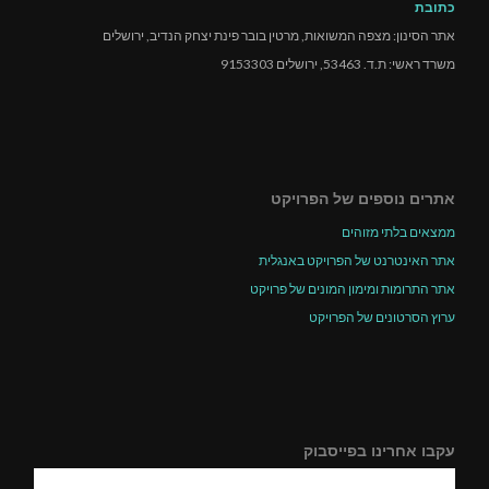
כתובת
אתר הסינון: מצפה המשואות, מרטין בובר פינת יצחק הנדיב, ירושלים
משרד ראשי: ת.ד. 53463, ירושלים 9153303
אתרים נוספים של הפרויקט
ממצאים בלתי מזוהים
אתר האינטרנט של הפרויקט באנגלית
אתר התרומות ומימון המונים של פרויקט
ערוץ הסרטונים של הפרויקט
עקבו אחרינו בפייסבוק