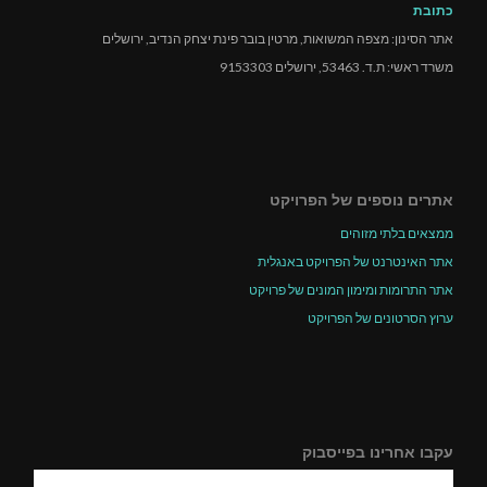
כתובת
אתר הסינון: מצפה המשואות, מרטין בובר פינת יצחק הנדיב, ירושלים
משרד ראשי: ת.ד. 53463, ירושלים 9153303
אתרים נוספים של הפרויקט
ממצאים בלתי מזוהים
אתר האינטרנט של הפרויקט באנגלית
אתר התרומות ומימון המונים של פרויקט
ערוץ הסרטונים של הפרויקט
עקבו אחרינו בפייסבוק