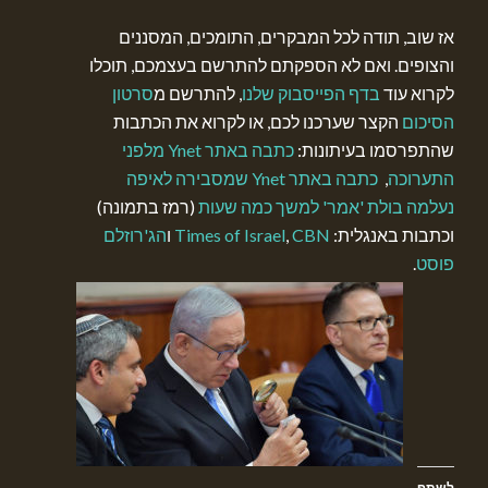
אז שוב, תודה לכל המבקרים, התומכים, המסננים
והצופים. ואם לא הספקתם להתרשם בעצמכם, תוכלו
לקרוא עוד
בדף הפייסבוק שלנו
, להתרשם מ
סרטון
הסיכום
הקצר שערכנו לכם, או לקרוא את הכתבות
שהתפרסמו בעיתונות:
כתבה באתר Ynet מלפני
התערוכה
,
כתבה באתר Ynet שמסבירה לאיפה
נעלמה בולת 'אמר' למשך כמה שעות
(רמז בתמונה)
וכתבות באנגלית: ‏
CBN
,
Times of Israel
ו
הג'רוזלם
פוסט
.
לשתף