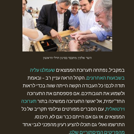
השר אלקין מתכבד בסינון הדלי הראשון
במקביל, נפתחה תערוכת הממצאים
שעמלנו עליה
בשבועות האחרונים
. הקהל הראה עניין רב – ובאמת
תודה לכם! כל העבודה הקשה הייתה שווה בכדי לראות
ולשמוע את תגובותיכם. אם פספסתם את התערוכה
החד־יומית, אל יאוש! התערוכה ממשיכה בתור
תערוכה
וירטואלית
, עם הסברים מפורטים וצילומי תקריב של כל
הממצאים. אז גם אם הייתם כבר וגם לא, היכנסו.
התרשמו ואולי גם תוכלו להציע רעיון מהפכני לגבי אחד
מהפריטים המיסתוריים שלנו
.