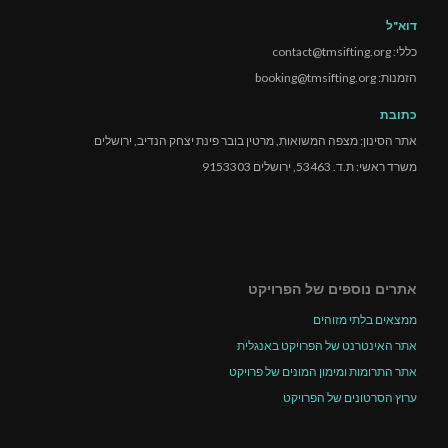
דוא"ל
כללי: contact@tmsifting.org
הזמנות: booking@tmsifting.org
כתובת
אתר הסינון: מצפה המשואות, מרטין בובר פינת יצחק הנדיב, ירושלים
משרד ראשי: ת.ד. 53463, ירושלים 9153303
אתרים נוספים של הפרויקט
ממצאים בלתי מזוהים
אתר האינטרנט של הפרויקט באנגלית
אתר התרומות ומימון המונים של פרויקט
ערוץ הסרטונים של הפרויקט