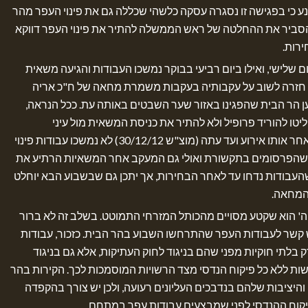
נע כי בפגישה זו נסגרה עסקה כלשהי שכללה גם את פינוי העפר מהר
הסביר את ההחלטה של ראש הממשלה להתיר את פינוי העפר דווקא
רות.
ם שלישי, ואילו ביום רביעי בבוקר נמשכו העבודות והגיעה משאית
ה חזרה לשוב על עקבותיה בעקבות משמרת מחאה של ח"כ אריה
ען הר הבית שהפגינו באזור שער השבטים באותה עת. ככל הנראה,
טו להוריד פרופיל ולא להתיר את כניסת המשאית מול עיני
המצלמות. מכל מקום, לאחר אותו אירוע ועד עתה (מוצ"ש 30/12/12) לא נמשכו עבודות פינוי
שהפרסומים בתקשורת ואולי גם המעקב אחר המשאיות הרתיע את
העבודות נדחו עד לאחר הבחירות, אך יתכן גם שבשבוע הבא יוחלט
המחאה.
 ה' הוא שקטע מסויים מהכותל המזרחי התמוטט. בשלב זה לא ברור
קשר לעבודות העפר שהתרחשו השבוע בהר הבית. כזכור, עבודות
בלתי חוקיות מפני שהם בניגוד לחוק העתיקות, אלא גם בניגוד
עשות ללא כל פיקוח הנדסי מצד הרשויות המוסמכות לכך. הקירות בהר
והיציבות שלהם בנדבכים העליונים רעועה, ולכן יש צורך בהקפדה
יקוח ההנדסי לפני שמבצעים עבודות עפר במתחם.