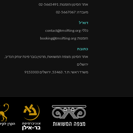
אתר הסינון והזמנות: 02-5665491
מעבדה: 02-5667067
דוא"ל
כללי: contact@tmsifting.org
הזמנות: booking@tmsifting.org
כתובת
אתר הסינון: מצפה המשואות, מרטין בובר פינת יצחק הנדיב,
ירושלים
משרד ראשי: ת.ד. 53463, ירושלים 9153303