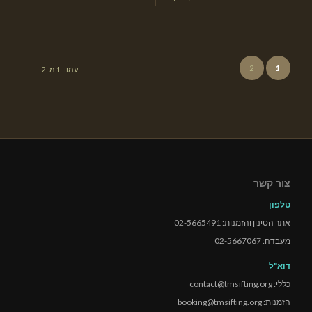
2
1
עמוד 1 מ- 2
צור קשר
טלפון
אתר הסינון והזמנות: 02-5665491
מעבדה: 02-5667067
דוא"ל
כללי: contact@tmsifting.org
הזמנות: booking@tmsifting.org