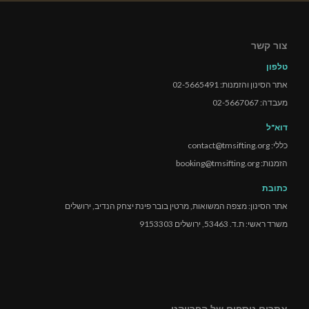
צור קשר
טלפון
אתר הסינון והזמנות: 02-5665491
מעבדה: 02-5667067
דוא"ל
כללי: contact@tmsifting.org
הזמנות: booking@tmsifting.org
כתובת
אתר הסינון: מצפה המשואות, מרטין בובר פינת יצחק הנדיב, ירושלים
משרד ראשי: ת.ד. 53463, ירושלים 9153303
אתרים נוספים של הפרויקט