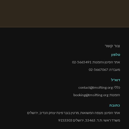
צור קשר
טלפון
אתר הסינון והזמנות: 02-5665491
מעבדה: 02-5667067
דוא"ל
כללי: contact@tmsifting.org
הזמנות: booking@tmsifting.org
כתובת
אתר הסינון: מצפה המשואות, מרטין בובר פינת יצחק הנדיב, ירושלים
משרד ראשי: ת.ד. 53463, ירושלים 9153303