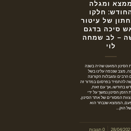
מצא ומגלה
חודש: חלקו
תון של עיטור
ש סיכה בדגם
ה – לב שמחה
לוי
 הסינון המועט שהיה בשנה
ה, מצב שנכפה עלינו בשל
 הרבים ומגבלות הקורונה
שה להתמיד בפרסום במדור זה
דש בחודשו..אך עם זאת,
הזמן הסינון נמשך על ידי
וות המסורים של אתר הסינון,
פעם, הממצא שנבחר הוא
של הוק…
/
28/04/202
0 תגובות