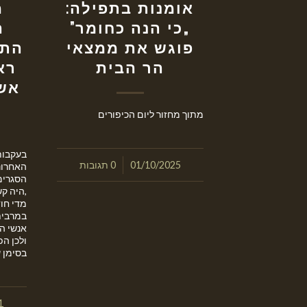
אומנות בתפילה:
מ
„כי הנה כחומר”
ה
פוגש את ממצאי
התח
הר הבית
רא
אש
מתוך מחזור ליום הכיפורים
בעקבות
/
01/10/2025
0 תגובות
האחרונ
הסגרים
,היה ק
מדי חו
במרבית 
אנשי הצ
ולכן ה
בסימן 
1