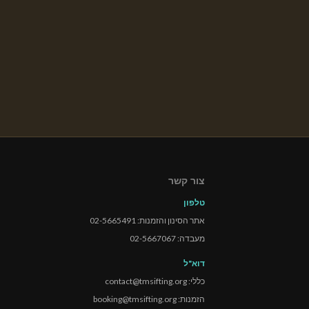
צור קשר
טלפון
אתר הסינון והזמנות: 02-5665491
מעבדה: 02-5667067
דוא"ל
כללי: contact@tmsifting.org
הזמנות: booking@tmsifting.org