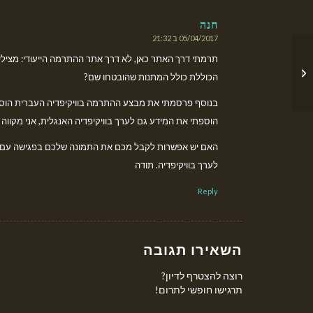
חנה
05/04/2017 ב 21:32
אומר:
תגובתינו להודעת ראש
תרמתי דרך האתר כאן, לא דרך אתר ההתרמה הייעודי: מציל
הממשלה מהיום – טרם
הכוללת כולל המתנות שהובטחו שם?
גובש פתרון...
בנוסף פרסמתי את מבצע ההתרמה בוויקיפדיה העברית הוספת
הוספתי את המידע גם לערך בוויקיפדיה האנגלית, אני מקווה 
לערך בוויקיפדיה. תודה
Reply
השאירו תגובה
רוצה להצטרף לדיון?
תרגישו חופשי לתרום!