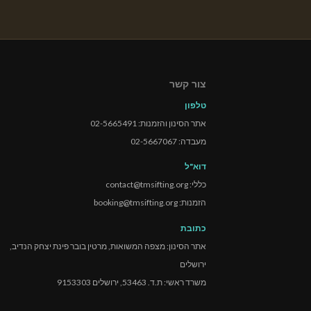
צור קשר
טלפון
אתר הסינון והזמנות: 02-5665491
מעבדה: 02-5667067
דוא"ל
כללי: contact@tmsifting.org
הזמנות: booking@tmsifting.org
כתובת
אתר הסינון: מצפה המשואות, מרטין בובר פינת יצחק הנדיב,
ירושלים
משרד ראשי: ת.ד. 53463, ירושלים 9153303