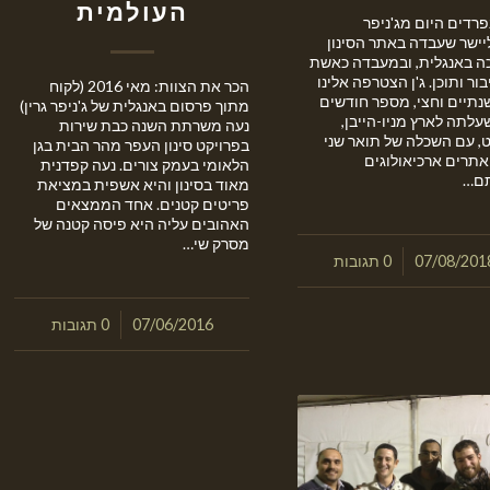
העולמית
פרדים היום מג'ניפר
ליישר שעבדה באתר הסינון
ה באנגלית, ובמעבדה כאשת
בור ותוכן. ג'ן הצטרפה אלינו
הכר את הצוות: מאי 2016 (לקוח
שנתיים וחצי, מספר חודשים
מתוך פרסום באנגלית של ג'ניפר גרין)
עלתה לארץ מניו-הייבן,
נעה משרתת השנה כבת שירות
ט, עם השכלה של תואר שני
בפרויקט סינון העפר מהר הבית בגן
אתרים ארכיאולוגים
הלאומי בעמק צורים. נעה קפדנית
תם…
מאוד בסינון והיא אשפית במציאת
פריטים קטנים. אחד הממצאים
האהובים עליה היא פיסה קטנה של
מסרק שי…
/
07/08/201
0 תגובות
/
07/06/2016
0 תגובות