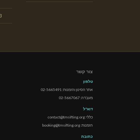
3
צור קשר
טלפון
אתר הסינון והזמנות: 02-5665491
מעבדה: 02-5667067
דוא"ל
כללי: contact@tmsifting.org
הזמנות: booking@tmsifting.org
כתובת