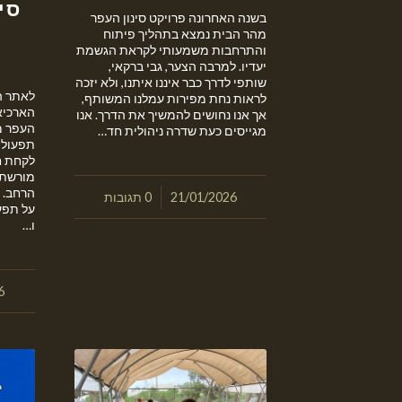
סי
בשנה האחרונה פרויקט סינון העפר
מהר הבית נמצא בתהליך פיתוח
והתרחבות משמעותי לקראת הגשמת
יעדיו. למרבה הצער, גבי ברקאי,
שותפי לדרך כבר איננו איתנו, ולא יזכה
לאתר ה
לראות נחת מפירות עמלנו המשותף,
הארכיאו
אך אנו נחושים להמשיך את הדרך. אנו
העפר מ
מגייסים כעת שדרה ניהולית חד…
תפעולי/
לקחת ח
מורשתו
הרחב. 
/
21/01/2026
0 תגובות
על תפע
ו…
6