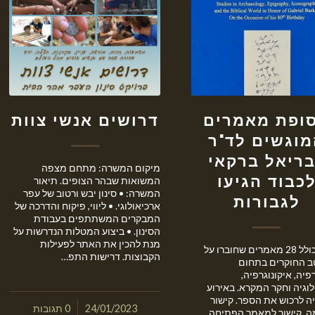
ופת מאמרים
דרושים אנשי צוות
וגשים לד"ר
ריאל ברקאי
מיקום המשרה: מתחם מצפה
כבוד הגיעו
המשואות שבהר הצופים. תיאור
המשרה: • סינון יבש ורטוב של עפר
לגבורות
ארכיאולוגי. • ליווי, פיקוח והדרכה של
המבקרים המשתתפים בעבודת
הסינון. • ביצוע המטלות הנדרשות על
מנת להכין את האתר לפעילות
הספר כולל 28 מאמרים שחוברו על
הקבוצות. דרישות התפ…
טב החוקרים בתחום
יה, איקונוגרפיה,
וגיה וחקר המקרא. באירוע
יה לרכוש את הספר. קישור
/
24/01/2023
0 תגובות
. קישור למאמר הפתיחה