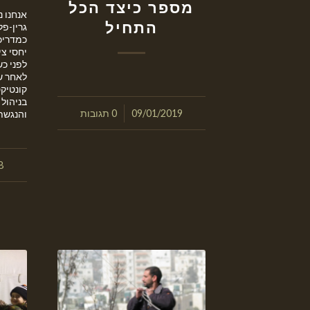
מספר כיצד הכל
אנחנו נ
התחיל
גרין-פ
כמדריכ
יחסי צי
לפני כ
לאחר ש
קונטיק
בניהול 
/
09/01/2019
0 תגובות
והנגש
8