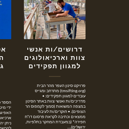
דרושים/ות אנשי
אס
צוות וארכיאולוגים
המ
למגוון תפקידים
גב
ל
פרויקט סינון העפר מהר הבית
(tmsifting.org) מתרחב ומגייס
עובדים למגוון תפקידים: •
מדריכים/ות ואנשי צוות באתר הסינון
במצפה המשואות (סמוך לקמפוס הר
ידי מי
הצופים). • חוקרים/ות לעיבוד
האפיגרפ
ממצאים וכתיבה לקראת פרסום דו"ח
ארכיאול
חפירה* (במעבדת המחקר בתלפיות,
ניתן יה
ירושלים).…
להרשמה