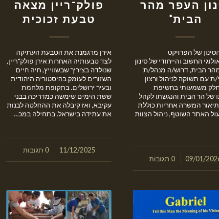
נון העפר מהר
פולק־ריין מצאה
הבית"
טבעת זכוכית
סינון של הפרויקט
אירן מדגמנת את הטבעת העתיקה
לוגי החשוב והייחודי של סינון
לצד טבעותיה האחרות אירן פולק־ריין,
הר הבית, דרוש/ה מנהל/ת
שנולדה בציריך שבשווייץ, חיה חיים
ת עם תשוקה לניהול ורצון
השזורים לעומק בהיסטוריה היהודית
לק משמעותי בחשיפת
ובעיר ירושלים. בתקופת מלחמת
 של הר הבית והנגשתו לקהל
ששת הימים שימשה כמדריכה בבני
תיאור המשרה אחריות כוללת
עקיבא, ואז קיבלה את ההחלטה לבנות
ול האתר השוטף, ניהול הצוות
את עתידה בישראל. בתחילה במכ…
/
11/12/2025
0 תגובות
/
09/01/202
0 תגובות