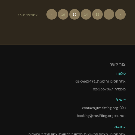
›
16
15
14
13
‹
«
עמוד 15 מ- 16
צור קשר
טלפון
אתר הסינון והזמנות: 02-5665491
מעבדה: 02-5667067
דוא"ל
כללי: contact@tmsifting.org
הזמנות: booking@tmsifting.org
כתובת
אתר הסינון: מצפה המשואות, מרטין בובר פינת יצחק הנדיב, ירושלים