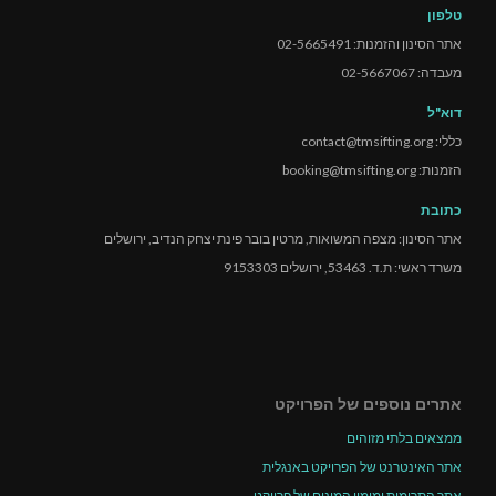
טלפון
אתר הסינון והזמנות: 02-5665491
מעבדה: 02-5667067
דוא"ל
כללי: contact@tmsifting.org
הזמנות: booking@tmsifting.org
כתובת
אתר הסינון: מצפה המשואות, מרטין בובר פינת יצחק הנדיב, ירושלים
משרד ראשי: ת.ד. 53463, ירושלים 9153303
אתרים נוספים של הפרויקט
ממצאים בלתי מזוהים
אתר האינטרנט של הפרויקט באנגלית
אתר התרומות ומימון המונים של פרויקט